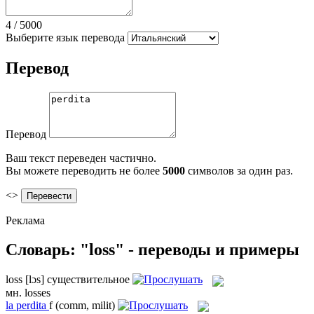
4
/
5000
Выберите язык перевода
Перевод
Перевод
Ваш текст переведен частично.
Вы можете переводить не более
5000
символов за один раз.
<>
Реклама
Словарь: "loss" - переводы и примеры
loss
[lɔs]
существительное
мн.
losses
la
perdita
f
(comm, milit)