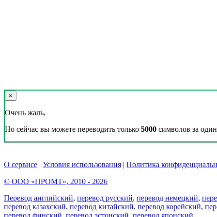
×
Очень жаль,
Но сейчас вы можете переводить только
5000
символов за один 
О сервисе
|
Условия использования
|
Политика конфиденциальн
© ООО «ПРОМТ», 2010 - 2026
Перевод английский
,
перевод русский
,
перевод немецкий
,
пер
перевод казахский
,
перевод китайский
,
перевод корейский
,
пер
перевод финский
,
перевод эстонский
,
перевод японский