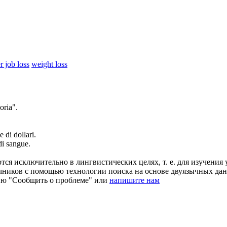
r job loss
weight loss
ria".
.
di dollari.
i sangue.
ся исключительно в лингвистических целях, т. е. для изучения 
очников с помощью технологии поиска на основе двуязычных д
ию "Сообщить о проблеме" или
напишите нам