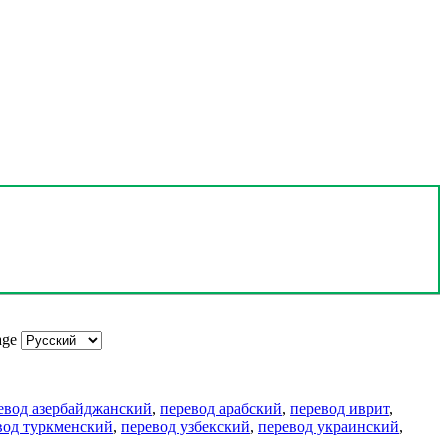
age
евод азербайджанский
,
перевод арабский
,
перевод иврит
,
вод туркменский
,
перевод узбекский
,
перевод украинский
,