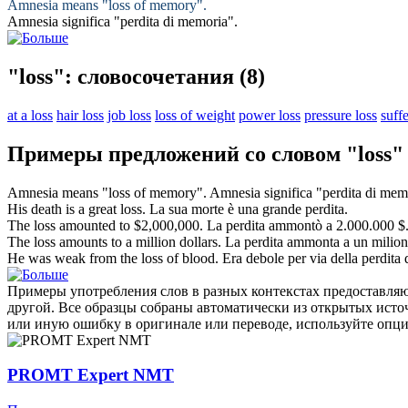
Amnesia means "
loss
of memory".
Amnesia significa "
perdita
di memoria".
"loss": словосочетания
(8)
at a loss
hair loss
job loss
loss of weight
power loss
pressure loss
suffe
Примеры предложений со словом "loss"
Amnesia means "
loss
of memory".
Amnesia significa "
perdita
di memo
His death is a great
loss
.
La sua morte è una grande
perdita
.
The
loss
amounted to $2,000,000.
La
perdita
ammontò a 2.000.000 $
The
loss
amounts to a million dollars.
La
perdita
ammonta a un milione 
He was weak from the
loss
of blood.
Era debole per via della
perdita
d
Примеры употребления слов в разных контекстах предоставляют
другой. Все образцы собраны автоматически из открытых ист
или иную ошибку в оригинале или переводе, используйте опц
PROMT Expert NMT