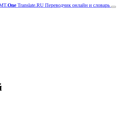
MT.
One
Translate.RU Переводчик онлайн и словарь
й