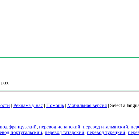
раз.
ости
|
Реклама у нас
|
Помощь
|
Мобильная версия
|
Select a langu
евод французский
,
перевод испанский
,
перевод итальянский
,
пер
евод португальский
,
перевод татарский
,
перевод турецкий
,
пере