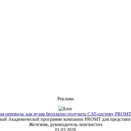
Реклама
 перевода: как вузам бесплатно получить CAT-систему PROMT T
енный Академической программе компании PROMT для представит
Железняк, руководитель лингвистич
01.03.2026