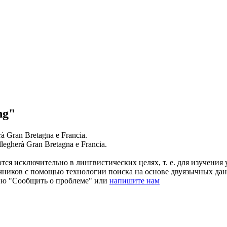
ng"
rà
Gran Bretagna e Francia.
llegherà
Gran Bretagna e Francia.
ся исключительно в лингвистических целях, т. е. для изучения 
очников с помощью технологии поиска на основе двуязычных д
ию "Сообщить о проблеме" или
напишите нам