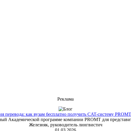
Реклама
 перевода: как вузам бесплатно получить CAT-систему PROMT T
енный Академической программе компании PROMT для представит
Железняк, руководитель лингвистич
01.03.2026