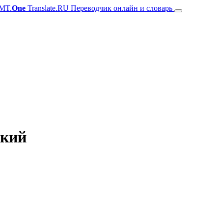
MT.
One
Translate.RU Переводчик онлайн и словарь
ский