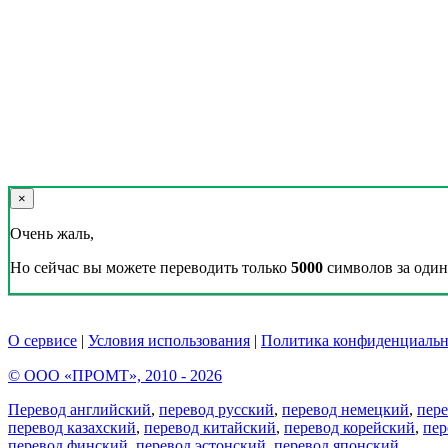
×
Очень жаль,
Но сейчас вы можете переводить только
5000
символов за один 
О сервисе
|
Условия использования
|
Политика конфиденциальн
© ООО «ПРОМТ», 2010 - 2026
Перевод английский
,
перевод русский
,
перевод немецкий
,
пер
перевод казахский
,
перевод китайский
,
перевод корейский
,
пер
перевод финский
,
перевод эстонский
,
перевод японский