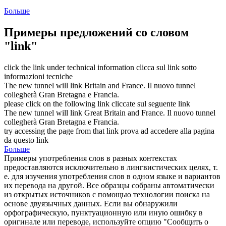
Больше
Примеры предложений со словом
"link"
click the
link
under technical information
clicca sul
link
sotto
informazioni tecniche
The new tunnel will
link
Britain and France.
Il nuovo tunnel
collegherà
Gran Bretagna e Francia.
please click on the following
link
cliccate sul seguente
link
The new tunnel will
link
Great Britain and France.
Il nuovo tunnel
collegherà
Gran Bretagna e Francia.
try accessing the page from that
link
prova ad accedere alla pagina
da questo
link
Больше
Примеры употребления слов в разных контекстах
предоставляются исключительно в лингвистических целях, т.
е. для изучения употребления слов в одном языке и вариантов
их перевода на другой. Все образцы собраны автоматически
из открытых источников с помощью технологии поиска на
основе двуязычных данных. Если вы обнаружили
орфографическую, пунктуационную или иную ошибку в
оригинале или переводе, используйте опцию "Сообщить о