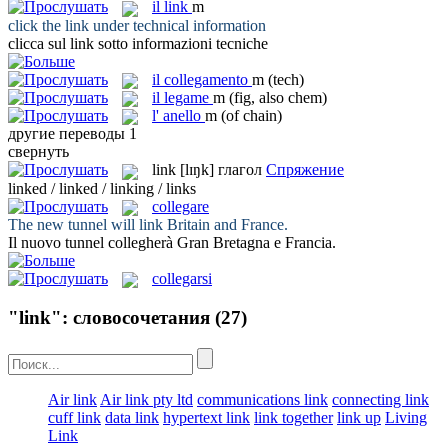
il
link
m
click the
link
under technical information
clicca sul
link
sotto informazioni tecniche
il
collegamento
m
(tech)
il
legame
m
(fig, also chem)
l'
anello
m
(of chain)
другие переводы
1
свернуть
link
[lɪŋk]
глагол
Спряжение
linked / linked / linking / links
collegare
The new tunnel will
link
Britain and France.
Il nuovo tunnel
collegherà
Gran Bretagna e Francia.
collegarsi
"link": словосочетания
(27)
Air link
Air link pty ltd
communications link
connecting link
cuff link
data link
hypertext link
link together
link up
Living
Link