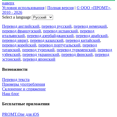
наверх
Условия использования
|
Полная версия
|
© ООО «ПРОМТ»,
2010 - 2026
Select a language
Перевод английский
,
перевод русский
,
перевод немецкий
,
перевод французский
,
перевод испанский
,
перевод
итальянский
,
перевод азербайджанский
,
перевод арабский
,
перевод иврит
,
перевод казахский
,
перевод китайский
,
перевод корейский
,
перевод португальский
,
перевод
татарский
,
перевод турецкий
,
перевод туркменский
,
перевод
узбекский
,
перевод украинский
,
перевод финский
,
перевод
эстонский
,
перевод японский
Возможности
Перевод текста
Примеры употребления
Склонение и спряжение
Наш блог
Бесплатные приложения
PROMT.One для iOS