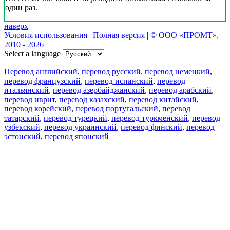
один раз.
наверх
Условия использования
|
Полная версия
|
© ООО «ПРОМТ»,
2010 - 2026
Select a language
Перевод английский
,
перевод русский
,
перевод немецкий
,
перевод французский
,
перевод испанский
,
перевод
итальянский
,
перевод азербайджанский
,
перевод арабский
,
перевод иврит
,
перевод казахский
,
перевод китайский
,
перевод корейский
,
перевод португальский
,
перевод
татарский
,
перевод турецкий
,
перевод туркменский
,
перевод
узбекский
,
перевод украинский
,
перевод финский
,
перевод
эстонский
,
перевод японский
Возможности
Перевод текста
Примеры употребления
Склонение и спряжение
Наш блог
Бесплатные приложения