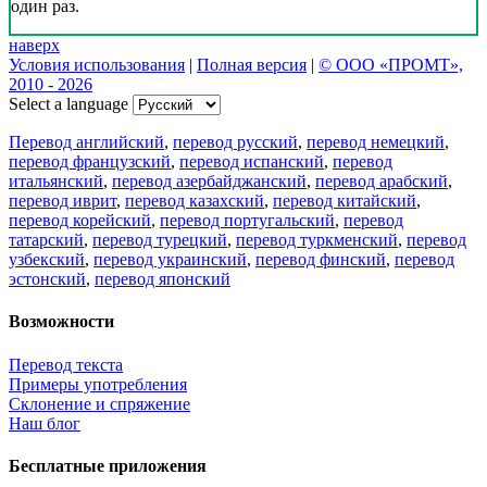
один раз.
наверх
Условия использования
|
Полная версия
|
© ООО «ПРОМТ»,
2010 - 2026
Select a language
Перевод английский
,
перевод русский
,
перевод немецкий
,
перевод французский
,
перевод испанский
,
перевод
итальянский
,
перевод азербайджанский
,
перевод арабский
,
перевод иврит
,
перевод казахский
,
перевод китайский
,
перевод корейский
,
перевод португальский
,
перевод
татарский
,
перевод турецкий
,
перевод туркменский
,
перевод
узбекский
,
перевод украинский
,
перевод финский
,
перевод
эстонский
,
перевод японский
Возможности
Перевод текста
Примеры употребления
Склонение и спряжение
Наш блог
Бесплатные приложения