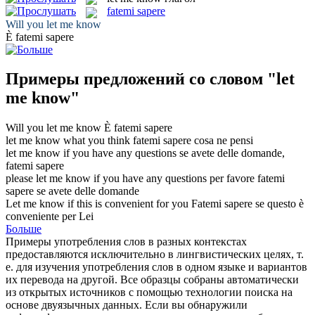
fatemi sapere
Will you
let me know
È
fatemi sapere
Примеры предложений со словом "let
me know"
Will you
let me know
È
fatemi sapere
let me know
what you think
fatemi sapere
cosa ne pensi
let me know
if you have any questions
se avete delle domande,
fatemi sapere
please
let me know
if you have any questions
per favore
fatemi
sapere
se avete delle domande
Let me know
if this is convenient for you
Fatemi sapere
se questo è
conveniente per Lei
Больше
Примеры употребления слов в разных контекстах
предоставляются исключительно в лингвистических целях, т.
е. для изучения употребления слов в одном языке и вариантов
их перевода на другой. Все образцы собраны автоматически
из открытых источников с помощью технологии поиска на
основе двуязычных данных. Если вы обнаружили