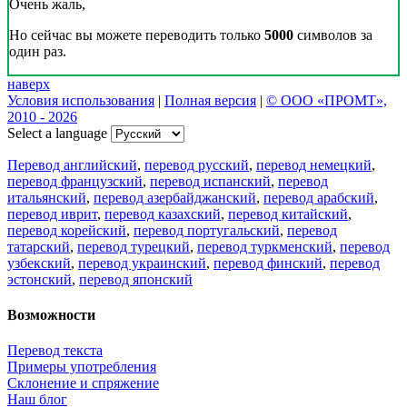
Очень жаль,
Но сейчас вы можете переводить только
5000
символов за
один раз.
наверх
Условия использования
|
Полная версия
|
© ООО «ПРОМТ»,
2010 - 2026
Select a language
Перевод английский
,
перевод русский
,
перевод немецкий
,
перевод французский
,
перевод испанский
,
перевод
итальянский
,
перевод азербайджанский
,
перевод арабский
,
перевод иврит
,
перевод казахский
,
перевод китайский
,
перевод корейский
,
перевод португальский
,
перевод
татарский
,
перевод турецкий
,
перевод туркменский
,
перевод
узбекский
,
перевод украинский
,
перевод финский
,
перевод
эстонский
,
перевод японский
Возможности
Перевод текста
Примеры употребления
Склонение и спряжение
Наш блог