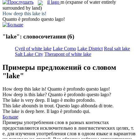
il
lago
m
(expanse of water entirely
surrounded by land)
How deep this
lake
is!
Quanto è profondo questo
lago
!
"lake": словосочетания
(6)
Cyril of white lake
Lake Como
Lake District
Real salt lake
Salt Lake City
Therapont of white lake
Примеры предложений со словом
"lake"
How deep this
lake
is!
Quanto è profondo questo
lago
!
How deep is this
lake
?
Quanto è profondo questo
lago
?
The
lake
is very deep.
Il
lago
è molto profondo.
This
lake
abounds in trout.
Questo
lago
abbonda di trote.
The
lake
is deep here.
Il
lago
è profondo qui.
Больше
Примеры употребления слов в разных контекстах
предоставляются исключительно в лингвистических целях, т.
е. для изучения употребления слов в одном языке и вариантов