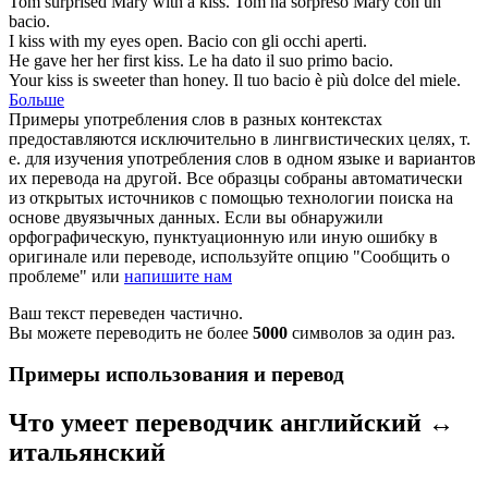
Tom surprised Mary with a
kiss
.
Tom ha sorpreso Mary con un
bacio
.
I
kiss
with my eyes open.
Bacio
con gli occhi aperti.
He gave her her first
kiss
.
Le ha dato il suo primo
bacio
.
Your
kiss
is sweeter than honey.
Il tuo
bacio
è più dolce del miele.
Больше
Примеры употребления слов в разных контекстах
предоставляются исключительно в лингвистических целях, т.
е. для изучения употребления слов в одном языке и вариантов
их перевода на другой. Все образцы собраны автоматически
из открытых источников с помощью технологии поиска на
основе двуязычных данных. Если вы обнаружили
орфографическую, пунктуационную или иную ошибку в
оригинале или переводе, используйте опцию "Сообщить о
проблеме" или
напишите нам
Ваш текст переведен частично.
Вы можете переводить не более
5000
символов за один раз.
Примеры использования и перевод
Что умеет переводчик английский ↔
итальянский