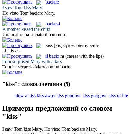
baciare
I saw Tom
kiss
Mary.
Ho visto Tom
baciare
Mary.
baciarsi
A mother
kissed
the child.
Una madre ha
baciato
il bambino.
kiss
[kɪs]
существительное
pl.
kisses
il
bacio
m
(caress with the lips)
Tom surprised Mary with a
kiss
.
Tom ha sorpreso Mary con un
bacio
.
"kiss": словосочетания
(5)
blow a kiss
kiss away
kiss goodbye
kiss googbye
kiss of life
Примеры предложений со словом
"kiss"
I saw Tom
kiss
Mary.
Ho visto Tom
baciare
Mary.