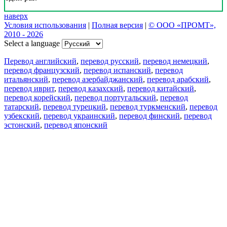
наверх
Условия использования
|
Полная версия
|
© ООО «ПРОМТ»,
2010 - 2026
Select a language
Перевод английский
,
перевод русский
,
перевод немецкий
,
перевод французский
,
перевод испанский
,
перевод
итальянский
,
перевод азербайджанский
,
перевод арабский
,
перевод иврит
,
перевод казахский
,
перевод китайский
,
перевод корейский
,
перевод португальский
,
перевод
татарский
,
перевод турецкий
,
перевод туркменский
,
перевод
узбекский
,
перевод украинский
,
перевод финский
,
перевод
эстонский
,
перевод японский
Возможности
Перевод текста
Примеры употребления
Склонение и спряжение
Наш блог
Бесплатные приложения