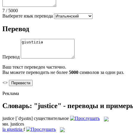
7
/
5000
Выберите язык перевода
Перевод
Перевод
Ваш текст переведен частично.
Вы можете переводить не более
5000
символов за один раз.
<>
Реклама
Словарь: "justice" - переводы и пример
justice
[ˈdʒʌstɪs]
существительное
мн.
justices
la
giustizia
f