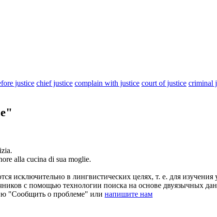
fore justice
chief justice
complain with justice
court of justice
criminal 
ce"
izia.
onore alla cucina di sua moglie.
ся исключительно в лингвистических целях, т. е. для изучения 
очников с помощью технологии поиска на основе двуязычных д
ию "Сообщить о проблеме" или
напишите нам