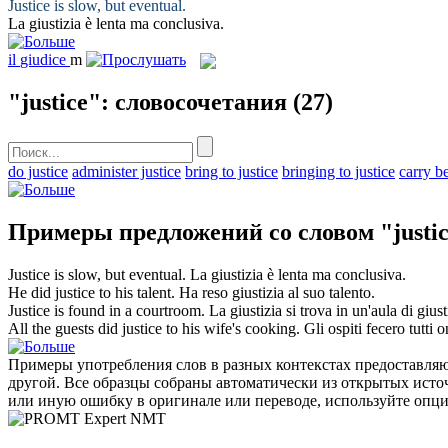
Justice
is slow, but eventual.
La
giustizia
è lenta ma conclusiva.
il
giudice
m
"justice": словосочетания
(27)
do justice
administer justice
bring to justice
bringing to justice
carry be
Примеры предложений со словом "justi
Justice
is slow, but eventual.
La
giustizia
è lenta ma conclusiva.
He did
justice
to his talent.
Ha reso
giustizia
al suo talento.
Justice
is found in a courtroom.
La
giustizia
si trova in un'aula di giust
All the guests did
justice
to his wife's cooking.
Gli ospiti fecero tutti 
Примеры употребления слов в разных контекстах предоставляют
другой. Все образцы собраны автоматически из открытых ист
или иную ошибку в оригинале или переводе, используйте опц