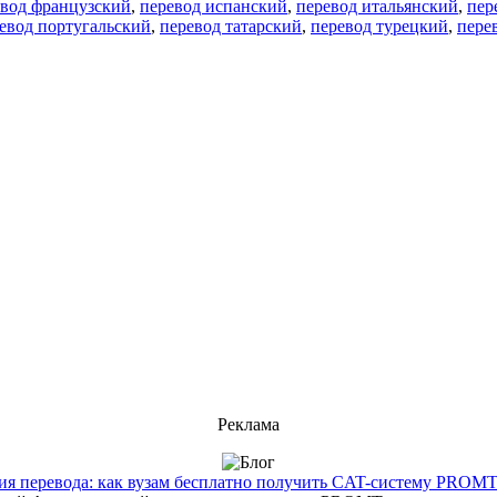
евод французский
,
перевод испанский
,
перевод итальянский
,
пер
евод португальский
,
перевод татарский
,
перевод турецкий
,
пере
Реклама
 перевода: как вузам бесплатно получить CAT-систему PROMT T