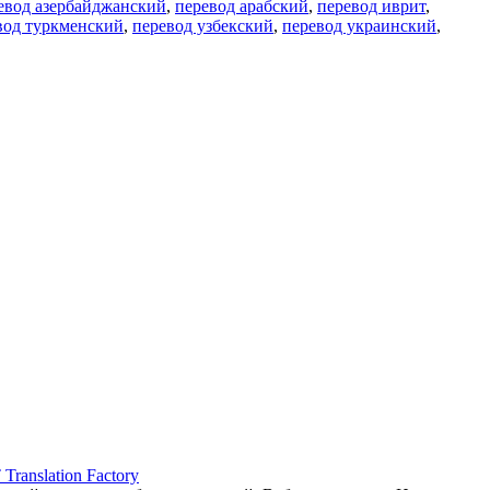
евод азербайджанский
,
перевод арабский
,
перевод иврит
,
вод туркменский
,
перевод узбекский
,
перевод украинский
,
ranslation Factory