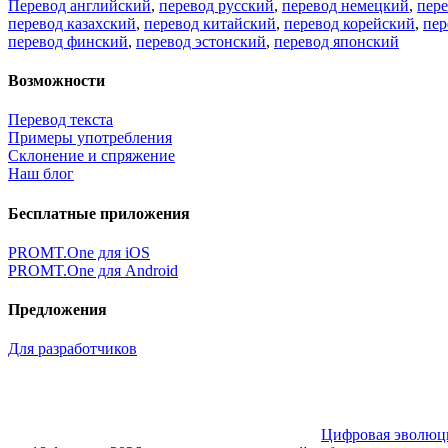
Перевод английский
,
перевод русский
,
перевод немецкий
,
пер
перевод казахский
,
перевод китайский
,
перевод корейский
,
пер
перевод финский
,
перевод эстонский
,
перевод японский
Возможности
Перевод текста
Примеры употребления
Склонение и спряжение
Наш блог
Бесплатные приложения
PROMT.One для iOS
PROMT.One для Android
Предложения
Для разработчиков
Цифровая эволюция