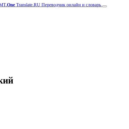
MT.
One
Translate.RU Переводчик онлайн и словарь
ский