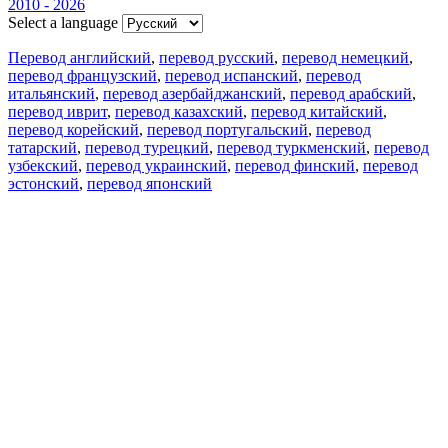
2010 - 2026
Select a language
Перевод английский
,
перевод русский
,
перевод немецкий
,
перевод французский
,
перевод испанский
,
перевод
итальянский
,
перевод азербайджанский
,
перевод арабский
,
перевод иврит
,
перевод казахский
,
перевод китайский
,
перевод корейский
,
перевод португальский
,
перевод
татарский
,
перевод турецкий
,
перевод туркменский
,
перевод
узбекский
,
перевод украинский
,
перевод финский
,
перевод
эстонский
,
перевод японский
Возможности
Перевод текста
Примеры употребления
Склонение и спряжение
Наш блог
Бесплатные приложения
PROMT.One для iOS
PROMT.One для Android