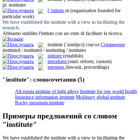
pl.
institutes
l'
istituto
m
(organization founded for
particular work)
We have established the
institute
with a view to facilitating the
research.
Abbiamo stabilito l'
istituto
con un visto di facilitare la ricerca.
institute
[ˈɪnstɪtju:t]
глагол
Спряжение
instituted / instituted / instituting / institutes
istituire
(establish)
introdurre
(start: reform, custom)
intentare
(lawsuit, proceedings)
"institute": словосочетания
(5)
All-russia institute of light alloys
Institute for one world health
Insurance information institute
Mckinsey global institute
Rocky mountain institute
Примеры предложений со словом
"institute"
We have established the
institute
with a view to facilitating the