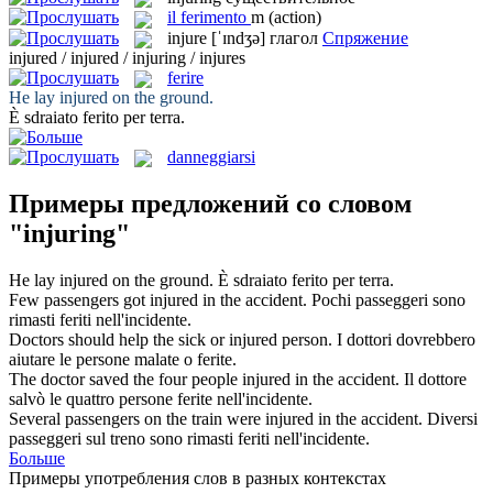
il
ferimento
m
(action)
injure
[ˈɪndʒə]
глагол
Спряжение
injured / injured / injuring / injures
ferire
He lay
injured
on the ground.
È sdraiato
ferito
per terra.
danneggiarsi
Примеры предложений со словом
"injuring"
He lay
injured
on the ground.
È sdraiato
ferito
per terra.
Few passengers got
injured
in the accident.
Pochi passeggeri sono
rimasti
feriti
nell'incidente.
Doctors should help the sick or
injured
person.
I dottori dovrebbero
aiutare le persone malate o
ferite
.
The doctor saved the four people
injured
in the accident.
Il dottore
salvò le quattro persone
ferite
nell'incidente.
Several passengers on the train were
injured
in the accident.
Diversi
passeggeri sul treno sono rimasti
feriti
nell'incidente.
Больше
Примеры употребления слов в разных контекстах