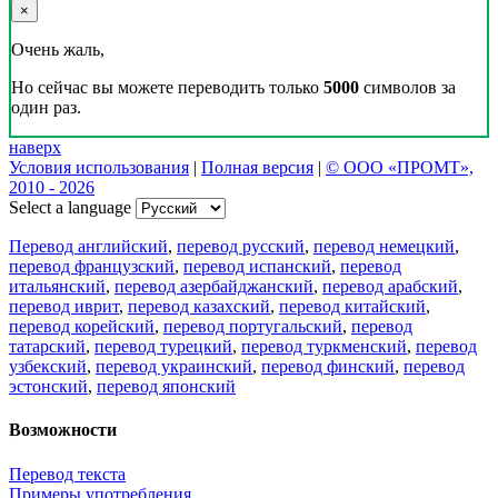
×
Очень жаль,
Но сейчас вы можете переводить только
5000
символов за
один раз.
наверх
Условия использования
|
Полная версия
|
© ООО «ПРОМТ»,
2010 - 2026
Select a language
Перевод английский
,
перевод русский
,
перевод немецкий
,
перевод французский
,
перевод испанский
,
перевод
итальянский
,
перевод азербайджанский
,
перевод арабский
,
перевод иврит
,
перевод казахский
,
перевод китайский
,
перевод корейский
,
перевод португальский
,
перевод
татарский
,
перевод турецкий
,
перевод туркменский
,
перевод
узбекский
,
перевод украинский
,
перевод финский
,
перевод
эстонский
,
перевод японский
Возможности
Перевод текста
Примеры употребления