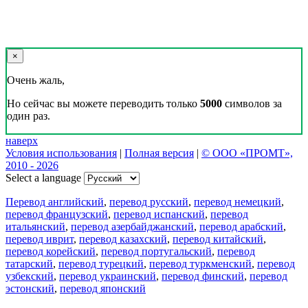
×
Очень жаль,
Но сейчас вы можете переводить только
5000
символов за
один раз.
наверх
Условия использования
|
Полная версия
|
© ООО «ПРОМТ»,
2010 - 2026
Select a language
Перевод английский
,
перевод русский
,
перевод немецкий
,
перевод французский
,
перевод испанский
,
перевод
итальянский
,
перевод азербайджанский
,
перевод арабский
,
перевод иврит
,
перевод казахский
,
перевод китайский
,
перевод корейский
,
перевод португальский
,
перевод
татарский
,
перевод турецкий
,
перевод туркменский
,
перевод
узбекский
,
перевод украинский
,
перевод финский
,
перевод
эстонский
,
перевод японский