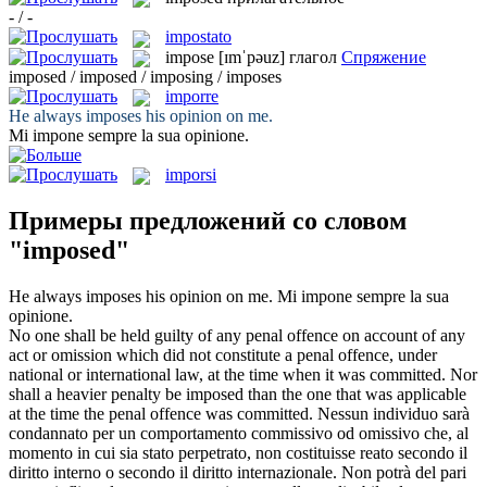
- / -
impostato
impose
[ɪmˈpəuz]
глагол
Спряжение
imposed / imposed / imposing / imposes
imporre
He always
imposes
his opinion on me.
Mi
impone
sempre la sua opinione.
imporsi
Примеры предложений со словом
"imposed"
He always
imposes
his opinion on me.
Mi
impone
sempre la sua
opinione.
No one shall be held guilty of any penal offence on account of any
act or omission which did not constitute a penal offence, under
national or international law, at the time when it was committed. Nor
shall a heavier penalty be
imposed
than the one that was applicable
at the time the penal offence was committed.
Nessun individuo sarà
condannato per un comportamento commissivo od omissivo che, al
momento in cui sia stato perpetrato, non costituisse reato secondo il
diritto interno o secondo il diritto internazionale. Non potrà del pari