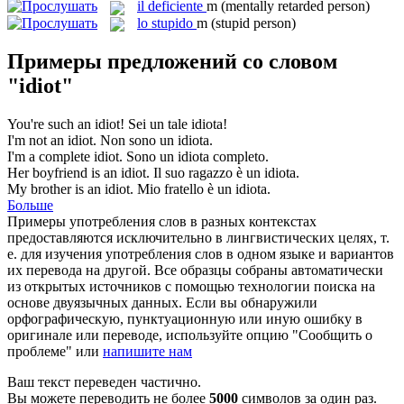
il
deficiente
m
(mentally retarded person)
lo
stupido
m
(stupid person)
Примеры предложений со словом
"idiot"
You're such an
idiot
!
Sei un tale
idiota
!
I'm not an
idiot
.
Non sono un
idiota
.
I'm a complete
idiot
.
Sono un
idiota
completo.
Her boyfriend is an
idiot
.
Il suo ragazzo è un
idiota
.
My brother is an
idiot
.
Mio fratello è un
idiota
.
Больше
Примеры употребления слов в разных контекстах
предоставляются исключительно в лингвистических целях, т.
е. для изучения употребления слов в одном языке и вариантов
их перевода на другой. Все образцы собраны автоматически
из открытых источников с помощью технологии поиска на
основе двуязычных данных. Если вы обнаружили
орфографическую, пунктуационную или иную ошибку в
оригинале или переводе, используйте опцию "Сообщить о
проблеме" или
напишите нам
Ваш текст переведен частично.
Вы можете переводить не более
5000
символов за один раз.