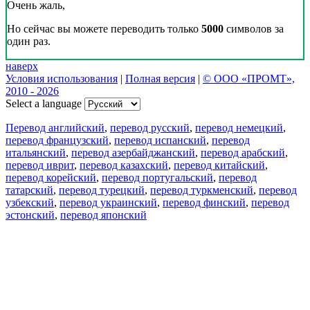
Очень жаль,
Но сейчас вы можете переводить только
5000
символов за
один раз.
наверх
Условия использования
|
Полная версия
|
© ООО «ПРОМТ»,
2010 - 2026
Select a language
Перевод английский
,
перевод русский
,
перевод немецкий
,
перевод французский
,
перевод испанский
,
перевод
итальянский
,
перевод азербайджанский
,
перевод арабский
,
перевод иврит
,
перевод казахский
,
перевод китайский
,
перевод корейский
,
перевод португальский
,
перевод
татарский
,
перевод турецкий
,
перевод туркменский
,
перевод
узбекский
,
перевод украинский
,
перевод финский
,
перевод
эстонский
,
перевод японский
Возможности
Перевод текста
Примеры употребления
Склонение и спряжение
Наш блог