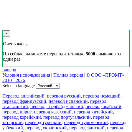
×
Очень жаль,
Но сейчас вы можете переводить только
5000
символов за
один раз.
наверх
Условия использования
|
Полная версия
|
© ООО «ПРОМТ»,
2010 - 2026
Select a language
Перевод английский
,
перевод русский
,
перевод немецкий
,
перевод французский
,
перевод испанский
,
перевод
итальянский
,
перевод азербайджанский
,
перевод арабский
,
перевод иврит
,
перевод казахский
,
перевод китайский
,
перевод корейский
,
перевод португальский
,
перевод
татарский
,
перевод турецкий
,
перевод туркменский
,
перевод
узбекский
,
перевод украинский
,
перевод финский
,
перевод