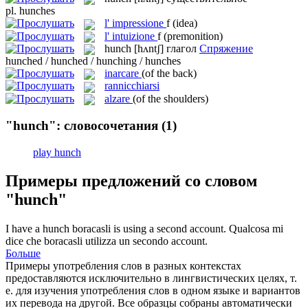
pl.
hunches
l'
impressione
f
(idea)
l'
intuizione
f
(premonition)
hunch
[hʌntʃ]
глагол
Спряжение
hunched / hunched / hunching / hunches
inarcare
(of the back)
rannicchiarsi
alzare
(of the shoulders)
"hunch": словосочетания
(1)
play hunch
Примеры предложений со словом
"hunch"
I have a
hunch
boracasli is using a second account.
Qualcosa mi
dice che boracasli utilizza un secondo account.
Больше
Примеры употребления слов в разных контекстах
предоставляются исключительно в лингвистических целях, т.
е. для изучения употребления слов в одном языке и вариантов
их перевода на другой. Все образцы собраны автоматически