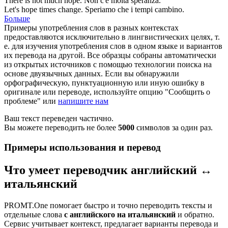
There is not much
hope
.
Non c'è molta
speranza
.
Let's
hope
times change.
Speriamo
che i tempi cambino.
Больше
Примеры употребления слов в разных контекстах
предоставляются исключительно в лингвистических целях, т.
е. для изучения употребления слов в одном языке и вариантов
их перевода на другой. Все образцы собраны автоматически
из открытых источников с помощью технологии поиска на
основе двуязычных данных. Если вы обнаружили
орфографическую, пунктуационную или иную ошибку в
оригинале или переводе, используйте опцию "Сообщить о
проблеме" или
напишите нам
Ваш текст переведен частично.
Вы можете переводить не более
5000
символов за один раз.
Примеры использования и перевод
Что умеет переводчик английский ↔
итальянский
PROMT.One помогает быстро и точно переводить тексты и
отдельные слова
с английского на итальянский
и обратно.
Сервис учитывает контекст, предлагает варианты перевода и