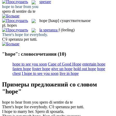
sperare
hope
to hear from you
spero
di sentire da te
hope
[həup]
существительное
pl.
hopes
la
speranza
f
(feeling)
There's
hope
for everybody.
C'è
speranza
per tutti.
"hope": словосочетания
(10)
hope to see you soon
Cape of Good Hope
entertain hope
fasten hope
foster hope
give up hope
hold out hope
hope
chest
I hope to see you soon
live in hope
Примеры предложений со словом
"hope"
hope
to hear from you
spero
di sentire da te
There's
hope
for everybody.
C'è
speranza
per tutti.
I
hope
to marry her.
Spero
di sposarla.