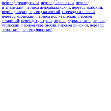
перевод французский
,
перевод испанский
,
перевод
итальянский
,
перевод азербайджанский
,
перевод арабский
,
перевод иврит
,
перевод казахский
,
перевод китайский
,
перевод корейский
,
перевод португальский
,
перевод
татарский
,
перевод турецкий
,
перевод туркменский
,
перевод
узбекский
,
перевод украинский
,
перевод финский
,
перевод
эстонский
,
перевод японский
Возможности
Перевод текста
Примеры употребления
Склонение и спряжение
Наш блог
Бесплатные приложения
PROMT.One для iOS
PROMT.One для Android
Предложения
Для разработчиков