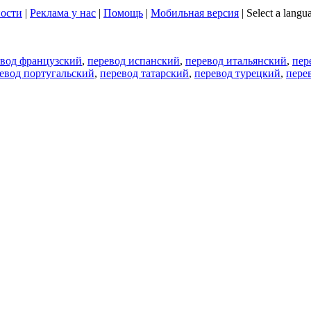
ости
|
Реклама у нас
|
Помощь
|
Мобильная версия
|
Select a langu
евод французский
,
перевод испанский
,
перевод итальянский
,
пер
евод португальский
,
перевод татарский
,
перевод турецкий
,
пере