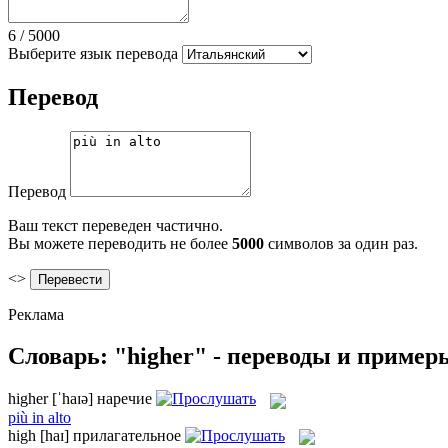
6
/
5000
Выберите язык перевода
Перевод
Перевод
Ваш текст переведен частично.
Вы можете переводить не более
5000
символов за один раз.
<>
Реклама
Словарь: "higher" - переводы и пример
higher
[ˈhaɪə]
наречие
più in alto
high
[haɪ]
прилагательное