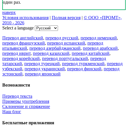
один раз.
наверх
Условия использования
|
Полная версия
|
© ООО «ПРОМТ»,
2010 - 2026
Select a language
Перевод английский
,
перевод русский
,
перевод немецкий
,
перевод французский
,
перевод испанский
,
перевод
итальянский
,
перевод азербайджанский
,
перевод арабский
,
перевод иврит
,
перевод казахский
,
перевод китайский
,
перевод корейский
,
перевод португальский
,
перевод
татарский
,
перевод турецкий
,
перевод туркменский
,
перевод
узбекский
,
перевод украинский
,
перевод финский
,
перевод
эстонский
,
перевод японский
Возможности
Перевод текста
Примеры употребления
Склонение и спряжение
Наш блог
Бесплатные приложения