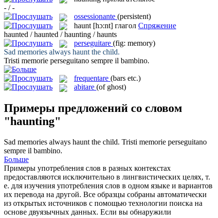
- / -
ossessionante
(persistent)
haunt
[hɔ:nt]
глагол
Спряжение
haunted / haunted / haunting / haunts
perseguitare
(fig: memory)
Sad memories always
haunt
the child.
Tristi memorie
perseguitano
sempre il bambino.
frequentare
(bars etc.)
abitare
(of ghost)
Примеры предложений со словом
"haunting"
Sad memories always
haunt
the child.
Tristi memorie
perseguitano
sempre il bambino.
Больше
Примеры употребления слов в разных контекстах
предоставляются исключительно в лингвистических целях, т.
е. для изучения употребления слов в одном языке и вариантов
их перевода на другой. Все образцы собраны автоматически
из открытых источников с помощью технологии поиска на
основе двуязычных данных. Если вы обнаружили