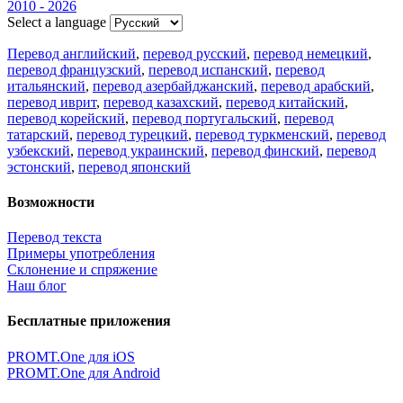
2010 - 2026
Select a language
Перевод английский
,
перевод русский
,
перевод немецкий
,
перевод французский
,
перевод испанский
,
перевод
итальянский
,
перевод азербайджанский
,
перевод арабский
,
перевод иврит
,
перевод казахский
,
перевод китайский
,
перевод корейский
,
перевод португальский
,
перевод
татарский
,
перевод турецкий
,
перевод туркменский
,
перевод
узбекский
,
перевод украинский
,
перевод финский
,
перевод
эстонский
,
перевод японский
Возможности
Перевод текста
Примеры употребления
Склонение и спряжение
Наш блог
Бесплатные приложения
PROMT.One для iOS
PROMT.One для Android