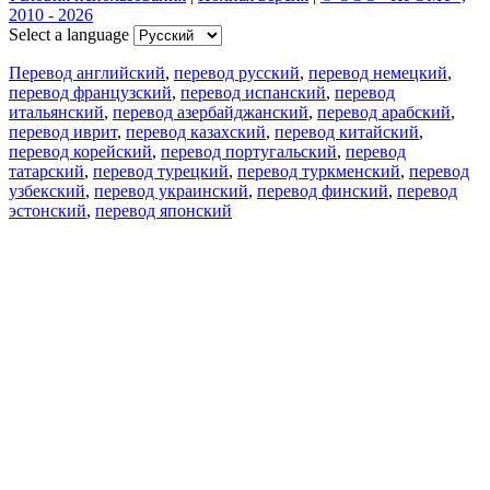
2010 - 2026
Select a language
Перевод английский
,
перевод русский
,
перевод немецкий
,
перевод французский
,
перевод испанский
,
перевод
итальянский
,
перевод азербайджанский
,
перевод арабский
,
перевод иврит
,
перевод казахский
,
перевод китайский
,
перевод корейский
,
перевод португальский
,
перевод
татарский
,
перевод турецкий
,
перевод туркменский
,
перевод
узбекский
,
перевод украинский
,
перевод финский
,
перевод
эстонский
,
перевод японский
Возможности
Перевод текста
Примеры употребления
Склонение и спряжение
Наш блог
Бесплатные приложения
PROMT.One для iOS
PROMT.One для Android