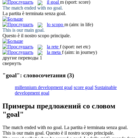
il
goal
m
(sport: score)
The match ended with no
goal
.
La partita è terminata senza
goal
.
lo
scopo
m
(aim: in life)
This is our main
goal
.
Questo è il nostro
scopo
principale.
la
rete
f
(sport: net etc)
la
meta
f
(aim: in journey)
другие переводы
1
свернуть
"goal": словосочетания
(3)
millennium development goal
score goal
Sustainable
development goal
Примеры предложений со словом
"goal"
The match ended with no
goal
.
La partita è terminata senza
goal
.
This is our main
goal
.
Questo è il nostro
scopo
principale.