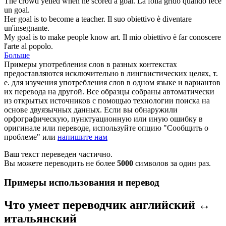
The crowd yelled when he scored a
goal
.
La folla gridò quando fece
un
goal
.
Her
goal
is to become a teacher.
Il suo obiettivo è diventare
un'insegnante.
My
goal
is to make people know art.
Il mio obiettivo è far conoscere
l'arte al popolo.
Больше
Примеры употребления слов в разных контекстах
предоставляются исключительно в лингвистических целях, т.
е. для изучения употребления слов в одном языке и вариантов
их перевода на другой. Все образцы собраны автоматически
из открытых источников с помощью технологии поиска на
основе двуязычных данных. Если вы обнаружили
орфографическую, пунктуационную или иную ошибку в
оригинале или переводе, используйте опцию "Сообщить о
проблеме" или
напишите нам
Ваш текст переведен частично.
Вы можете переводить не более
5000
символов за один раз.
Примеры использования и перевод
Что умеет переводчик английский ↔
итальянский