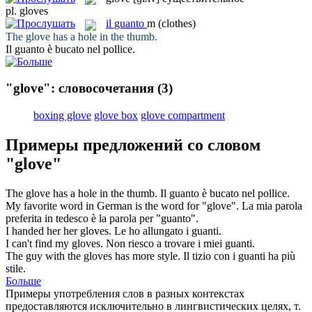
pl.
gloves
il
guanto
m
(clothes)
The
glove
has a hole in the thumb.
Il
guanto
è bucato nel pollice.
"glove": словосочетания
(3)
boxing glove
glove box
glove compartment
Примеры предложений со словом
"glove"
The
glove
has a hole in the thumb.
Il
guanto
è bucato nel pollice.
My favorite word in German is the word for "
glove
".
La mia parola
preferita in tedesco è la parola per "
guanto
".
I handed her her
gloves
.
Le ho allungato i
guanti
.
I can't find my
gloves
.
Non riesco a trovare i miei
guanti
.
The guy with the
gloves
has more style.
Il tizio con i
guanti
ha più
stile.
Больше
Примеры употребления слов в разных контекстах
предоставляются исключительно в лингвистических целях, т.