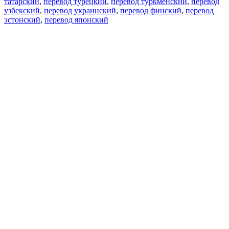
татарский
,
перевод турецкий
,
перевод туркменский
,
перевод
узбекский
,
перевод украинский
,
перевод финский
,
перевод
эстонский
,
перевод японский
Возможности
Перевод текста
Примеры употребления
Склонение и спряжение
Наш блог
Бесплатные приложения
PROMT.One для iOS
PROMT.One для Android
Предложения
Для разработчиков
Копировать текст
Копировать перевод
Сообщить о проблеме