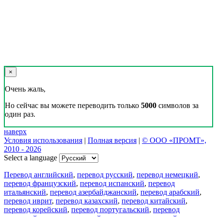
×
Очень жаль,
Но сейчас вы можете переводить только
5000
символов за
один раз.
наверх
Условия использования
|
Полная версия
|
© ООО «ПРОМТ»,
2010 - 2026
Select a language
Перевод английский
,
перевод русский
,
перевод немецкий
,
перевод французский
,
перевод испанский
,
перевод
итальянский
,
перевод азербайджанский
,
перевод арабский
,
перевод иврит
,
перевод казахский
,
перевод китайский
,
перевод корейский
,
перевод португальский
,
перевод