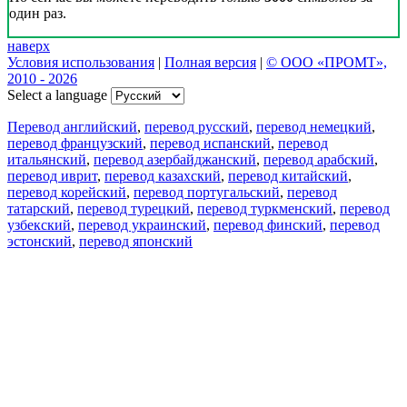
один раз.
наверх
Условия использования
|
Полная версия
|
© ООО «ПРОМТ»,
2010 - 2026
Select a language
Перевод английский
,
перевод русский
,
перевод немецкий
,
перевод французский
,
перевод испанский
,
перевод
итальянский
,
перевод азербайджанский
,
перевод арабский
,
перевод иврит
,
перевод казахский
,
перевод китайский
,
перевод корейский
,
перевод португальский
,
перевод
татарский
,
перевод турецкий
,
перевод туркменский
,
перевод
узбекский
,
перевод украинский
,
перевод финский
,
перевод
эстонский
,
перевод японский
Возможности
Перевод текста
Примеры употребления
Склонение и спряжение
Наш блог
Бесплатные приложения