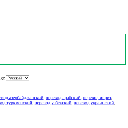
age
евод азербайджанский
,
перевод арабский
,
перевод иврит
,
вод туркменский
,
перевод узбекский
,
перевод украинский
,