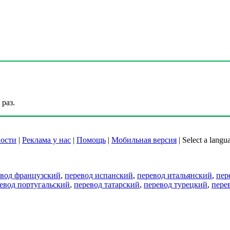
раз.
ости
|
Реклама у нас
|
Помощь
|
Мобильная версия
|
Select a langu
евод французский
,
перевод испанский
,
перевод итальянский
,
пер
евод португальский
,
перевод татарский
,
перевод турецкий
,
пере