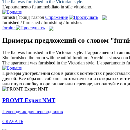
The flat was
furnished
in the Victorian style.
L'appartamento fu
ammobiliato
in stile vittoriano.
furnish
[ˈfə:nɪʃ]
глагол
Спряжение
furnished / furnished / furnishing / furnishes
fornire
Примеры предложений со словом "furni
The flat was
furnished
in the Victorian style.
L'appartamento fu
ammob
She
furnished
the room with beautiful furniture.
Arredò
la stanza con b
The apartment was
furnished
in the Victorian style.
L'appartamento f
Примеры употребления слов в разных контекстах предоставляют
другой. Все образцы собраны автоматически из открытых ист
или иную ошибку в оригинале или переводе, используйте опц
PROMT Expert NMT
Переводчик для переводчиков
СКАЧАТЬ