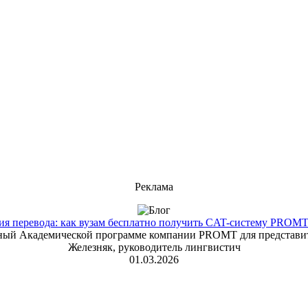
Реклама
 перевода: как вузам бесплатно получить CAT-систему PROMT T
енный Академической программе компании PROMT для представит
Железняк, руководитель лингвистич
01.03.2026