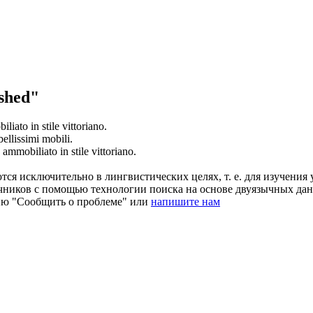
shed"
iliato
in stile vittoriano.
ellissimi mobili.
u
ammobiliato
in stile vittoriano.
ся исключительно в лингвистических целях, т. е. для изучения 
очников с помощью технологии поиска на основе двуязычных д
ию "Сообщить о проблеме" или
напишите нам