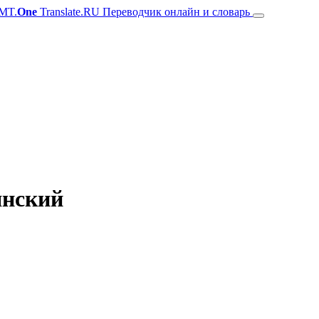
MT.
One
Translate.RU Переводчик онлайн и словарь
янский