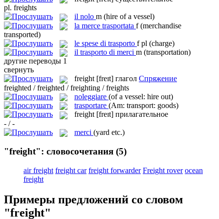
pl.
freights
il
nolo
m
(hire of a vessel)
la
merce trasportata
f
(merchandise
transported)
le
spese di trasporto
f pl
(charge)
il
trasporto di merci
m
(transportation)
другие переводы
1
свернуть
freight
[freɪt]
глагол
Спряжение
freighted / freighted / freighting / freights
noleggiare
(of a vessel: hire out)
trasportare
(Am: transport: goods)
freight
[freɪt]
прилагательное
- / -
merci
(yard etc.)
"freight": словосочетания
(5)
air freight
freight car
freight forwarder
Freight rover
ocean
freight
Примеры предложений со словом
"freight"