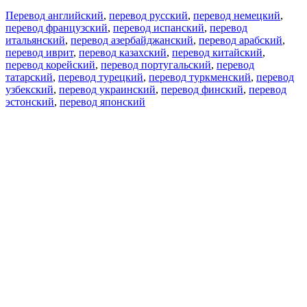
Перевод английский
,
перевод русский
,
перевод немецкий
,
перевод французский
,
перевод испанский
,
перевод
итальянский
,
перевод азербайджанский
,
перевод арабский
,
перевод иврит
,
перевод казахский
,
перевод китайский
,
перевод корейский
,
перевод португальский
,
перевод
татарский
,
перевод турецкий
,
перевод туркменский
,
перевод
узбекский
,
перевод украинский
,
перевод финский
,
перевод
эстонский
,
перевод японский
Возможности
Перевод текста
Примеры употребления
Склонение и спряжение
Наш блог
Бесплатные приложения
PROMT.One для iOS
PROMT.One для Android
Предложения