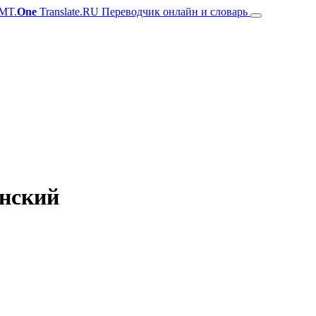
MT.
One
Translate.RU Переводчик онлайн и словарь
янский