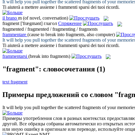
It will help you pull together the scattered
fragments
of your memories
Ti aiuterà a mettere assieme i
frammenti
sparsi dei tuoi ricordi.
il
brano
m
(of novel, conversation)
fragment
['frægmənt]
глагол
Спряжение
fragmented / fragmented / fragmenting / fragments
frammentare
(cause to break into fragments, also computer)
It will help you pull together the scattered
fragments
of your memories
Ti aiuterà a mettere assieme i
frammenti
sparsi dei tuoi ricordi.
frammentarsi
(break into fragments)
"fragment": словосочетания
(1)
text fragment
Примеры предложений со словом "frag
It will help you pull together the scattered
fragments
of your memories
Примеры употребления слов в разных контекстах предоставляют
другой. Все образцы собраны автоматически из открытых ист
или иную ошибку в оригинале или переводе, используйте опц