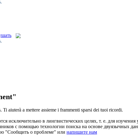
.
.
ment"
.
Ti aiuterà a mettere assieme i
frammenti
sparsi dei tuoi ricordi.
ся исключительно в лингвистических целях, т. е. для изучения 
очников с помощью технологии поиска на основе двуязычных д
ию "Сообщить о проблеме" или
напишите нам