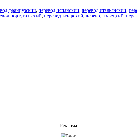
евод французский
,
перевод испанский
,
перевод итальянский
,
пер
евод португальский
,
перевод татарский
,
перевод турецкий
,
пере
Реклама