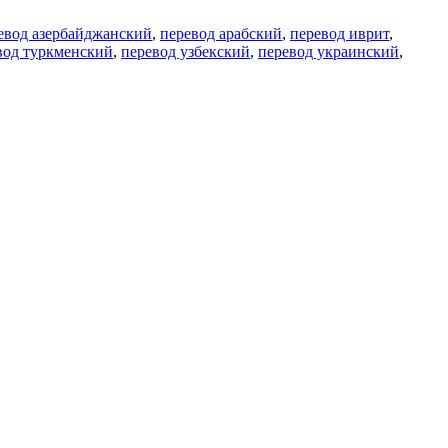
евод азербайджанский
,
перевод арабский
,
перевод иврит
,
вод туркменский
,
перевод узбекский
,
перевод украинский
,