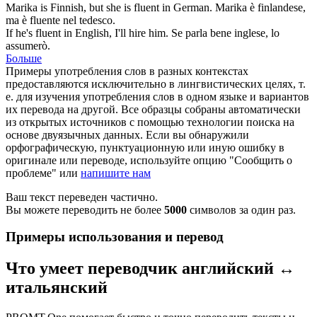
Marika is Finnish, but she is
fluent
in German.
Marika è finlandese,
ma è fluente nel tedesco.
If he's
fluent
in English, I'll hire him.
Se parla bene inglese, lo
assumerò.
Больше
Примеры употребления слов в разных контекстах
предоставляются исключительно в лингвистических целях, т.
е. для изучения употребления слов в одном языке и вариантов
их перевода на другой. Все образцы собраны автоматически
из открытых источников с помощью технологии поиска на
основе двуязычных данных. Если вы обнаружили
орфографическую, пунктуационную или иную ошибку в
оригинале или переводе, используйте опцию "Сообщить о
проблеме" или
напишите нам
Ваш текст переведен частично.
Вы можете переводить не более
5000
символов за один раз.
Примеры использования и перевод
Что умеет переводчик английский ↔
итальянский