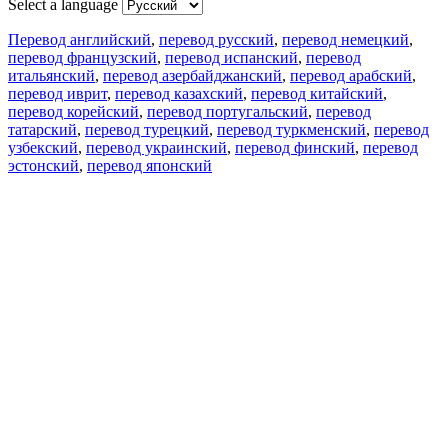
Select a language
Перевод английский
,
перевод русский
,
перевод немецкий
,
перевод французский
,
перевод испанский
,
перевод
итальянский
,
перевод азербайджанский
,
перевод арабский
,
перевод иврит
,
перевод казахский
,
перевод китайский
,
перевод корейский
,
перевод португальский
,
перевод
татарский
,
перевод турецкий
,
перевод туркменский
,
перевод
узбекский
,
перевод украинский
,
перевод финский
,
перевод
эстонский
,
перевод японский
Возможности
Перевод текста
Примеры употребления
Склонение и спряжение
Наш блог
Бесплатные приложения
PROMT.One для iOS
PROMT.One для Android
Предложения