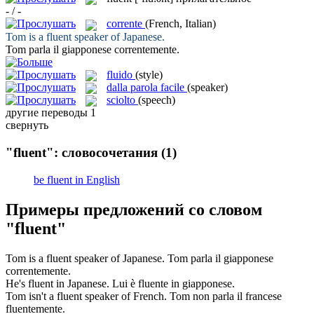
- / -
corrente
(French, Italian)
Tom is a
fluent
speaker of Japanese.
Tom parla il giapponese
correntemente
.
fluido
(style)
dalla parola facile
(speaker)
sciolto
(speech)
другие переводы
1
свернуть
"fluent": словосочетания
(1)
be fluent in English
Примеры предложений со словом
"fluent"
Tom is a
fluent
speaker of Japanese.
Tom parla il giapponese
correntemente
.
He's
fluent
in Japanese.
Lui è fluente in giapponese.
Tom isn't a
fluent
speaker of French.
Tom non parla il francese
fluentemente.