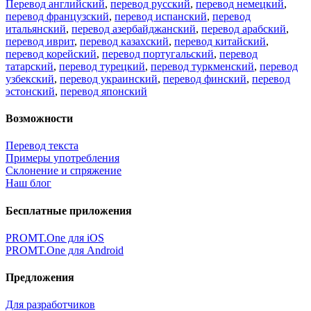
Перевод английский
,
перевод русский
,
перевод немецкий
,
перевод французский
,
перевод испанский
,
перевод
итальянский
,
перевод азербайджанский
,
перевод арабский
,
перевод иврит
,
перевод казахский
,
перевод китайский
,
перевод корейский
,
перевод португальский
,
перевод
татарский
,
перевод турецкий
,
перевод туркменский
,
перевод
узбекский
,
перевод украинский
,
перевод финский
,
перевод
эстонский
,
перевод японский
Возможности
Перевод текста
Примеры употребления
Склонение и спряжение
Наш блог
Бесплатные приложения
PROMT.One для iOS
PROMT.One для Android
Предложения
Для разработчиков