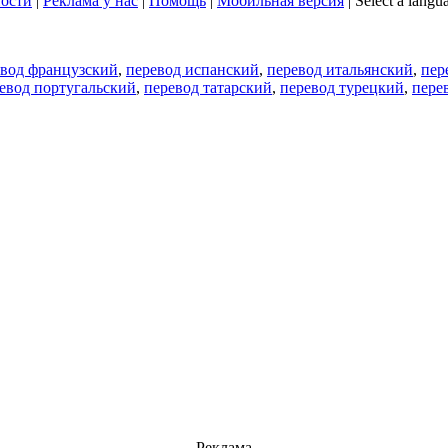
ости
|
Реклама у нас
|
Помощь
|
Мобильная версия
|
Select a langu
евод французский
,
перевод испанский
,
перевод итальянский
,
пер
евод португальский
,
перевод татарский
,
перевод турецкий
,
пере
Реклама