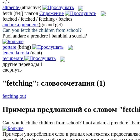
- / -
attraente
(attractive)
fetch
[fetʃ]
глагол
Спряжение
fetched / fetched / fetching / fetches
andare a prendere
(go and get)
Can you
fetch
the children from school?
Puoi
andare a prendere
i bambini a scuola?
portare
(bring)
tenere la rotta
(naut)
recuperare
другие переводы
1
свернуть
"fetching": словосочетания
(1)
fetching out
Примеры предложений со словом "fetch
Can you
fetch
the children from school?
Puoi
andare a prendere
i bam
Примеры употребления слов в разных контекстах предоставляют
другой. Все образцы собраны автоматически из открытых ист