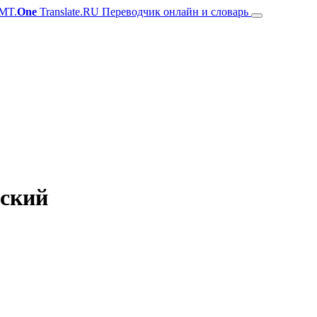
MT.
One
Translate.RU Переводчик онлайн и словарь
нский