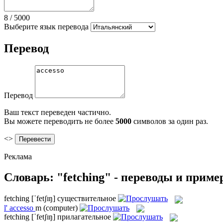
8
/
5000
Выберите язык перевода
Перевод
Перевод
Ваш текст переведен частично.
Вы можете переводить не более
5000
символов за один раз.
<>
Реклама
Словарь: "fetching" - переводы и прим
fetching
[ˈfetʃɪŋ]
существительное
l'
accesso
m
(computer)
fetching
[ˈfetʃɪŋ]
прилагательное