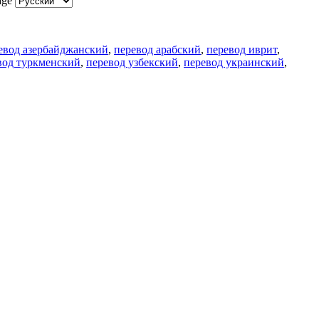
age
евод азербайджанский
,
перевод арабский
,
перевод иврит
,
вод туркменский
,
перевод узбекский
,
перевод украинский
,