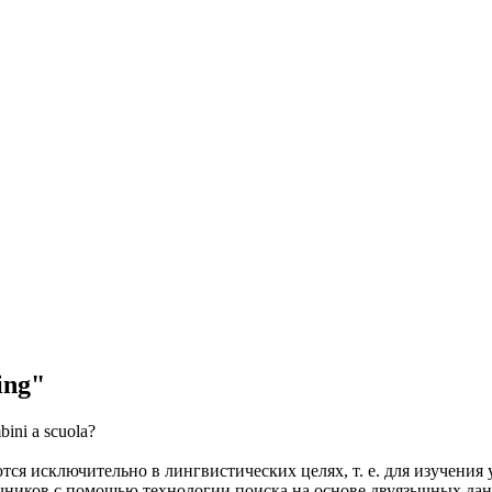
ing"
bini a scuola?
ся исключительно в лингвистических целях, т. е. для изучения 
очников с помощью технологии поиска на основе двуязычных д