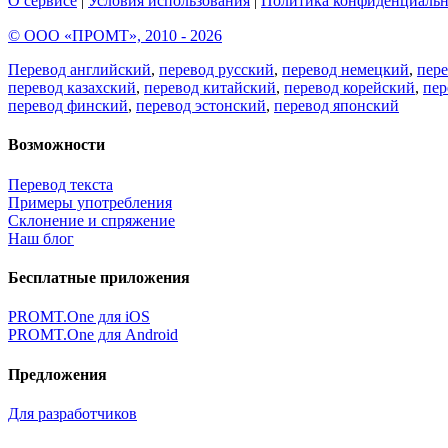
О сервисе
|
Условия использования
|
Политика конфиденциальн
© ООО «ПРОМТ», 2010 - 2026
Перевод английский
,
перевод русский
,
перевод немецкий
,
пер
перевод казахский
,
перевод китайский
,
перевод корейский
,
пер
перевод финский
,
перевод эстонский
,
перевод японский
Возможности
Перевод текста
Примеры употребления
Склонение и спряжение
Наш блог
Бесплатные приложения
PROMT.One для iOS
PROMT.One для Android
Предложения
Для разработчиков