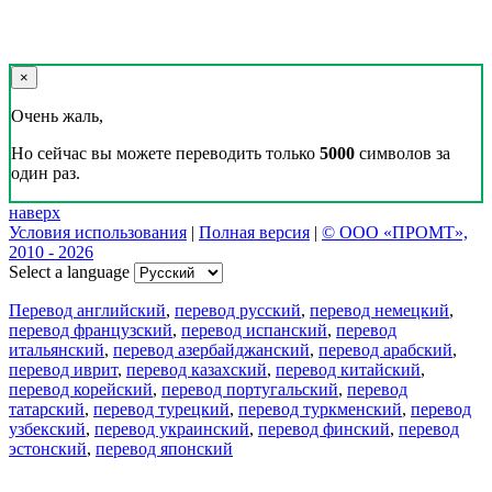
×
Очень жаль,
Но сейчас вы можете переводить только
5000
символов за
один раз.
наверх
Условия использования
|
Полная версия
|
© ООО «ПРОМТ»,
2010 - 2026
Select a language
Перевод английский
,
перевод русский
,
перевод немецкий
,
перевод французский
,
перевод испанский
,
перевод
итальянский
,
перевод азербайджанский
,
перевод арабский
,
перевод иврит
,
перевод казахский
,
перевод китайский
,
перевод корейский
,
перевод португальский
,
перевод
татарский
,
перевод турецкий
,
перевод туркменский
,
перевод
узбекский
,
перевод украинский
,
перевод финский
,
перевод
эстонский
,
перевод японский
Возможности