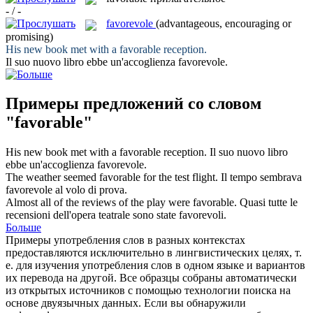
- / -
favorevole
(advantageous, encouraging or
promising)
His new book met with a
favorable
reception.
Il suo nuovo libro ebbe un'accoglienza
favorevole
.
Примеры предложений со словом
"favorable"
His new book met with a
favorable
reception.
Il suo nuovo libro
ebbe un'accoglienza
favorevole
.
The weather seemed
favorable
for the test flight.
Il tempo sembrava
favorevole
al volo di prova.
Almost all of the reviews of the play were
favorable
.
Quasi tutte le
recensioni dell'opera teatrale sono state
favorevoli
.
Больше
Примеры употребления слов в разных контекстах
предоставляются исключительно в лингвистических целях, т.
е. для изучения употребления слов в одном языке и вариантов
их перевода на другой. Все образцы собраны автоматически
из открытых источников с помощью технологии поиска на
основе двуязычных данных. Если вы обнаружили