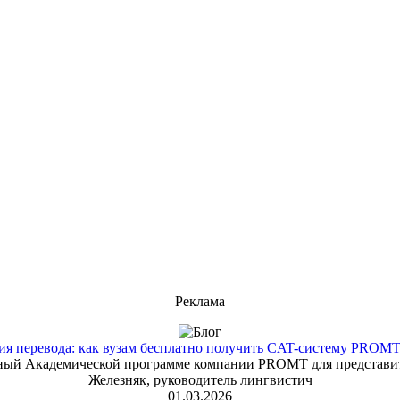
Реклама
 перевода: как вузам бесплатно получить CAT-систему PROMT T
енный Академической программе компании PROMT для представит
Железняк, руководитель лингвистич
01.03.2026