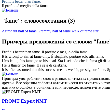
Profit is better than
fame
.
Il profitto è meglio della
fama
.
"fame": словосочетания
(3)
Astronaut hall of fame
Grammy hall of fame
walk of fame star
Примеры предложений со словом "fame
Profit is better than
fame
.
Il profitto è meglio della
fama
.
It is wrong to aim at
fame
only.
È sbagliato puntare solo alla
fama
.
He's letting his
fame
go to his head.
Sta lasciando che la
fama
gli dia a
He is thirsty for
fame
.
Ha sete di celebrità.
It is often assumed that this success means wealth, prestige or
fame
.
S
Примеры употребления слов в разных контекстах предоставляют
другой. Все образцы собраны автоматически из открытых ист
или иную ошибку в оригинале или переводе, используйте опц
PROMT Expert NMT