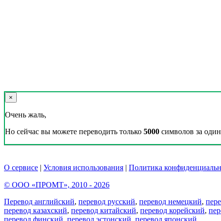
×
Очень жаль,
Но сейчас вы можете переводить только
5000
символов за один 
О сервисе
|
Условия использования
|
Политика конфиденциальн
© ООО «ПРОМТ», 2010 - 2026
Перевод английский
,
перевод русский
,
перевод немецкий
,
пер
перевод казахский
,
перевод китайский
,
перевод корейский
,
пер
перевод финский
,
перевод эстонский
,
перевод японский