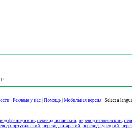
раз.
ости
|
Реклама у нас
|
Помощь
|
Мобильная версия
|
Select a langu
евод французский
,
перевод испанский
,
перевод итальянский
,
пер
евод португальский
,
перевод татарский
,
перевод турецкий
,
пере