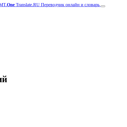
MT.
One
Translate.RU Переводчик онлайн и словарь
ий