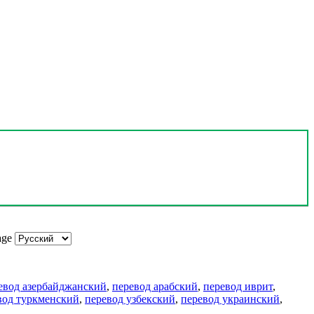
age
евод азербайджанский
,
перевод арабский
,
перевод иврит
,
вод туркменский
,
перевод узбекский
,
перевод украинский
,