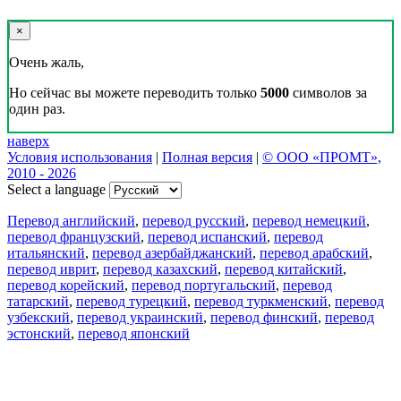
×
Очень жаль,
Но сейчас вы можете переводить только
5000
символов за
один раз.
наверх
Условия использования
|
Полная версия
|
© ООО «ПРОМТ»,
2010 - 2026
Select a language
Перевод английский
,
перевод русский
,
перевод немецкий
,
перевод французский
,
перевод испанский
,
перевод
итальянский
,
перевод азербайджанский
,
перевод арабский
,
перевод иврит
,
перевод казахский
,
перевод китайский
,
перевод корейский
,
перевод португальский
,
перевод
татарский
,
перевод турецкий
,
перевод туркменский
,
перевод
узбекский
,
перевод украинский
,
перевод финский
,
перевод
эстонский
,
перевод японский
Возможности