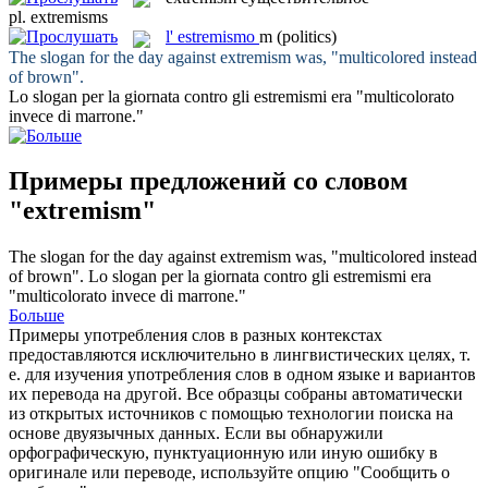
pl.
extremisms
l'
estremismo
m
(politics)
The slogan for the day against
extremism
was, "multicolored instead
of brown".
Lo slogan per la giornata contro gli
estremismi
era "multicolorato
invece di marrone."
Примеры предложений со словом
"extremism"
The slogan for the day against
extremism
was, "multicolored instead
of brown".
Lo slogan per la giornata contro gli
estremismi
era
"multicolorato invece di marrone."
Больше
Примеры употребления слов в разных контекстах
предоставляются исключительно в лингвистических целях, т.
е. для изучения употребления слов в одном языке и вариантов
их перевода на другой. Все образцы собраны автоматически
из открытых источников с помощью технологии поиска на
основе двуязычных данных. Если вы обнаружили
орфографическую, пунктуационную или иную ошибку в
оригинале или переводе, используйте опцию "Сообщить о