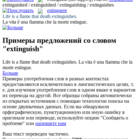
extinguished / extinguished / extinguishing / extinguishes
estinguere
Life is a flame that death
extinguishes
.
La vita è una fiamma che la morte
estingue
.
Примеры предложений со словом
"extinguish"
Life is a flame that death
extinguishes
.
La vita è una fiamma che la
morte
estingue
.
Больше
Примеры употребления слов в разных контекстах
предоставляются исключительно в лингвистических целях, т.
е. для изучения употребления слов в одном языке и вариантов
их перевода на другой. Все образцы собраны автоматически
из открытых источников с помощью технологии поиска на
основе двуязычных данных. Если вы обнаружили
орфографическую, пунктуационную или иную ошибку в
оригинале или переводе, используйте опцию "Сообщить о
проблеме" или
напишите нам
Ваш текст переведен частично.