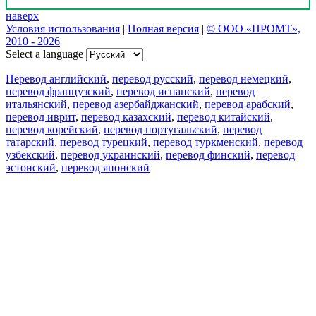
наверх
Условия использования
|
Полная версия
|
© ООО «ПРОМТ»,
2010 - 2026
Select a language
Перевод английский
,
перевод русский
,
перевод немецкий
,
перевод французский
,
перевод испанский
,
перевод
итальянский
,
перевод азербайджанский
,
перевод арабский
,
перевод иврит
,
перевод казахский
,
перевод китайский
,
перевод корейский
,
перевод португальский
,
перевод
татарский
,
перевод турецкий
,
перевод туркменский
,
перевод
узбекский
,
перевод украинский
,
перевод финский
,
перевод
эстонский
,
перевод японский
Возможности
Перевод текста
Примеры употребления
Склонение и спряжение
Наш блог
Бесплатные приложения