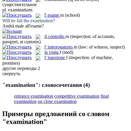
существительное
pl.
examinations
l'
esame
m
(school)
Will he fail the
examination
?
Andrà male all'
esame
?
il
controllo
m
(inspection: of accounts,
passport, at customs)
l'
interrogatorio
m
(law: of witness, suspect)
la
visita
f
(med)
l'
ispezione
f
(inspection: of machine,
premises)
другие переводы
2
свернуть
"examination": словосочетания
(4)
entrance examination
competitive examination
final
examination
on close examination
Примеры предложений со словом
"examination"