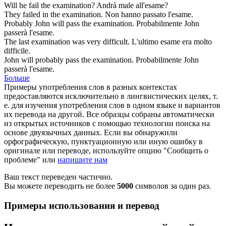
Will he fail the
examination
?
Andrà male all'
esame
?
They failed in the
examination
.
Non hanno passato l'
esame
.
Probably John will pass the
examination
.
Probabilmente John
passerà l'
esame
.
The last
examination
was very difficult.
L'ultimo
esame
era molto
difficile.
John will probably pass the
examination
.
Probabilmente John
passerà l'
esame
.
Больше
Примеры употребления слов в разных контекстах
предоставляются исключительно в лингвистических целях, т.
е. для изучения употребления слов в одном языке и вариантов
их перевода на другой. Все образцы собраны автоматически
из открытых источников с помощью технологии поиска на
основе двуязычных данных. Если вы обнаружили
орфографическую, пунктуационную или иную ошибку в
оригинале или переводе, используйте опцию "Сообщить о
проблеме" или
напишите нам
Ваш текст переведен частично.
Вы можете переводить не более
5000
символов за один раз.
Примеры использования и перевод