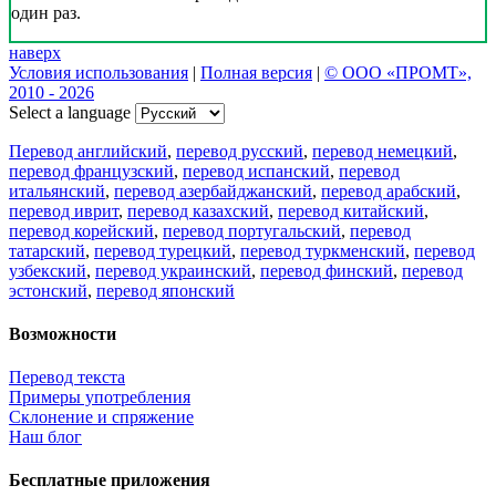
один раз.
наверх
Условия использования
|
Полная версия
|
© ООО «ПРОМТ»,
2010 - 2026
Select a language
Перевод английский
,
перевод русский
,
перевод немецкий
,
перевод французский
,
перевод испанский
,
перевод
итальянский
,
перевод азербайджанский
,
перевод арабский
,
перевод иврит
,
перевод казахский
,
перевод китайский
,
перевод корейский
,
перевод португальский
,
перевод
татарский
,
перевод турецкий
,
перевод туркменский
,
перевод
узбекский
,
перевод украинский
,
перевод финский
,
перевод
эстонский
,
перевод японский
Возможности
Перевод текста
Примеры употребления
Склонение и спряжение
Наш блог
Бесплатные приложения