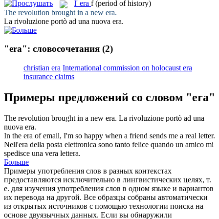
l'
era
f
(period of history)
The revolution brought in a new
era
.
La rivoluzione portò ad una nuova
era
.
"era": словосочетания
(2)
christian era
International commission on holocaust era
insurance claims
Примеры предложений со словом "era"
The revolution brought in a new
era
.
La rivoluzione portò ad una
nuova
era
.
In the
era
of email, I'm so happy when a friend sends me a real letter.
Nell'
era
della posta elettronica sono tanto felice quando un amico mi
spedisce una vera lettera.
Больше
Примеры употребления слов в разных контекстах
предоставляются исключительно в лингвистических целях, т.
е. для изучения употребления слов в одном языке и вариантов
их перевода на другой. Все образцы собраны автоматически
из открытых источников с помощью технологии поиска на
основе двуязычных данных. Если вы обнаружили