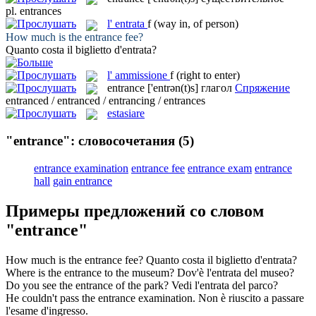
pl.
entrances
l'
entrata
f
(way in, of person)
How much is the
entrance
fee?
Quanto costa il biglietto d'
entrata
?
l'
ammissione
f
(right to enter)
entrance
['entrən(t)s]
глагол
Спряжение
entranced / entranced / entrancing / entrances
estasiare
"entrance": словосочетания
(5)
entrance examination
entrance fee
entrance exam
entrance
hall
gain entrance
Примеры предложений со словом
"entrance"
How much is the
entrance
fee?
Quanto costa il biglietto d'
entrata
?
Where is the
entrance
to the museum?
Dov'è l'
entrata
del museo?
Do you see the
entrance
of the park?
Vedi l'
entrata
del parco?
He couldn't pass the
entrance
examination.
Non è riuscito a passare
l'esame d'ingresso.