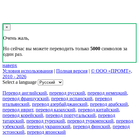
×
Очень жаль,
Но сейчас вы можете переводить только
5000
символов за
один раз.
наверх
Условия использования
|
Полная версия
|
© ООО «ПРОМТ»,
2010 - 2026
Select a language
Перевод английский
,
перевод русский
,
перевод немецкий
,
перевод французский
,
перевод испанский
,
перевод
итальянский
,
перевод азербайджанский
,
перевод арабский
,
перевод иврит
,
перевод казахский
,
перевод китайский
,
перевод корейский
,
перевод португальский
,
перевод
татарский
,
перевод турецкий
,
перевод туркменский
,
перевод
узбекский
,
перевод украинский
,
перевод финский
,
перевод
эстонский
,
перевод японский