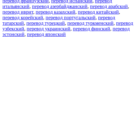
перевод французский
,
перевод испанский
,
перевод
итальянский
,
перевод азербайджанский
,
перевод арабский
,
перевод иврит
,
перевод казахский
,
перевод китайский
,
перевод корейский
,
перевод португальский
,
перевод
татарский
,
перевод турецкий
,
перевод туркменский
,
перевод
узбекский
,
перевод украинский
,
перевод финский
,
перевод
эстонский
,
перевод японский
Возможности
Перевод текста
Примеры употребления
Склонение и спряжение
Наш блог
Бесплатные приложения
PROMT.One для iOS
PROMT.One для Android
Предложения
Для разработчиков