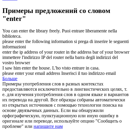
Примеры предложений со словом
"enter"
You can
enter
the library freely.
Puoi
entrare
liberamente nella
biblioteca.
please
enter
the following information
si prega di
inserire
le seguenti
informazioni
enter
the ip address of your router in the address bar of your browser
immettere
l'indirizzo IP del router nella barra degli indirizzi del
vostro browser
I saw him
enter
the house.
L'ho visto
entrare
in casa.
please
enter
your email address
Inserisci
il tuo indirizzo email
Больше
Примеры употребления слов в разных контекстах
предоставляются исключительно в лингвистических целях, т.
е. для изучения употребления слов в одном языке и вариантов
их перевода на другой. Все образцы собраны автоматически
из открытых источников с помощью технологии поиска на
основе двуязычных данных. Если вы обнаружили
орфографическую, пунктуационную или иную ошибку в
оригинале или переводе, используйте опцию "Сообщить о
проблеме" или
напишите нам