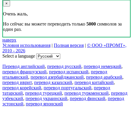
×
Очень жаль,
Но сейчас вы можете переводить только
5000
символов за
один раз.
наверх
Условия использования
|
Полная версия
|
© ООО «ПРОМТ»,
2010 - 2026
Select a language
Перевод английский
,
перевод русский
,
перевод немецкий
,
перевод французский
,
перевод испанский
,
перевод
итальянский
,
перевод азербайджанский
,
перевод арабский
,
перевод иврит
,
перевод казахский
,
перевод китайский
,
перевод корейский
,
перевод португальский
,
перевод
татарский
,
перевод турецкий
,
перевод туркменский
,
перевод
узбекский
,
перевод украинский
,
перевод финский
,
перевод
эстонский
,
перевод японский
Возможности
Перевод текста
Примеры употребления