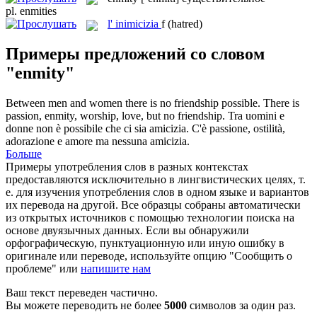
pl.
enmities
l'
inimicizia
f
(hatred)
Примеры предложений со словом
"enmity"
Between men and women there is no friendship possible. There is
passion,
enmity
, worship, love, but no friendship.
Tra uomini e
donne non è possibile che ci sia amicizia. C'è passione, ostilità,
adorazione e amore ma nessuna amicizia.
Больше
Примеры употребления слов в разных контекстах
предоставляются исключительно в лингвистических целях, т.
е. для изучения употребления слов в одном языке и вариантов
их перевода на другой. Все образцы собраны автоматически
из открытых источников с помощью технологии поиска на
основе двуязычных данных. Если вы обнаружили
орфографическую, пунктуационную или иную ошибку в
оригинале или переводе, используйте опцию "Сообщить о
проблеме" или
напишите нам
Ваш текст переведен частично.
Вы можете переводить не более
5000
символов за один раз.