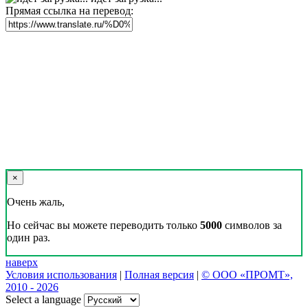
Реклама на сайте
Скачать переводчик
Переводчик, Словарь и Разговорник,
20+ языков, избранные переводы.
Наш Блог
Цифровая эволюция перевода: как вузам бесплатно получить
CAT-систему PROMT Translation Factory
18 февраля 2026 года прошел очередной вебинар,
посвященный Академической программе компании PROMT