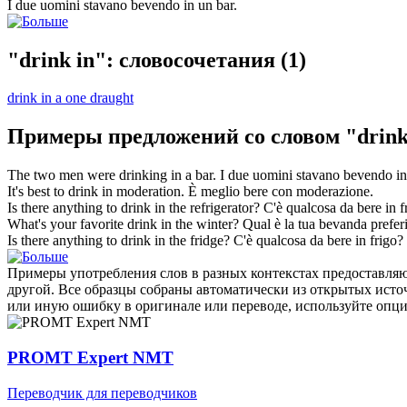
I due uomini stavano
bevendo
in un bar.
"drink in": словосочетания
(1)
drink in a one draught
Примеры предложений со словом "drink
The two men were
drinking in
a bar.
I due uomini stavano
bevendo
in
It's best to
drink in
moderation.
È meglio bere con moderazione.
Is there anything to
drink in
the refrigerator?
C'è qualcosa da bere in f
What's your favorite
drink in
the winter?
Qual è la tua bevanda prefer
Is there anything to
drink in
the fridge?
C'è qualcosa da bere in frigo?
Примеры употребления слов в разных контекстах предоставляют
другой. Все образцы собраны автоматически из открытых ист
или иную ошибку в оригинале или переводе, используйте опц
PROMT Expert NMT
Переводчик для переводчиков