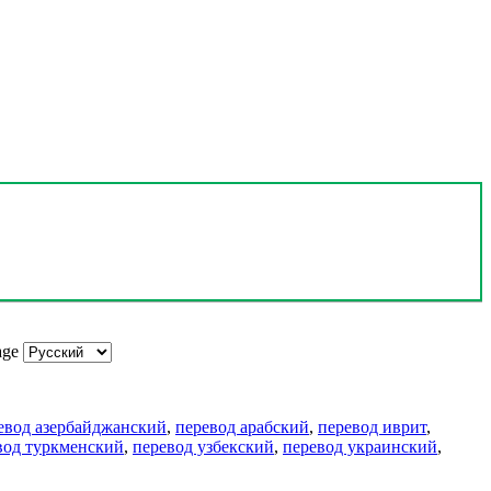
age
евод азербайджанский
,
перевод арабский
,
перевод иврит
,
вод туркменский
,
перевод узбекский
,
перевод украинский
,