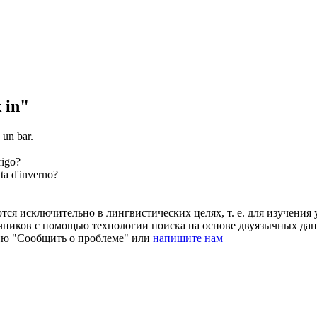
 in"
 un bar.
rigo?
ita d'inverno?
ся исключительно в лингвистических целях, т. е. для изучения 
очников с помощью технологии поиска на основе двуязычных д
ию "Сообщить о проблеме" или
напишите нам