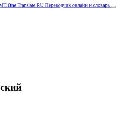
MT.
One
Translate.RU Переводчик онлайн и словарь
нский