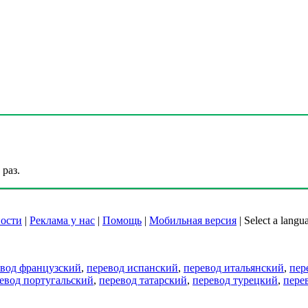
раз.
ости
|
Реклама у нас
|
Помощь
|
Мобильная версия
|
Select a langu
евод французский
,
перевод испанский
,
перевод итальянский
,
пер
евод португальский
,
перевод татарский
,
перевод турецкий
,
пере