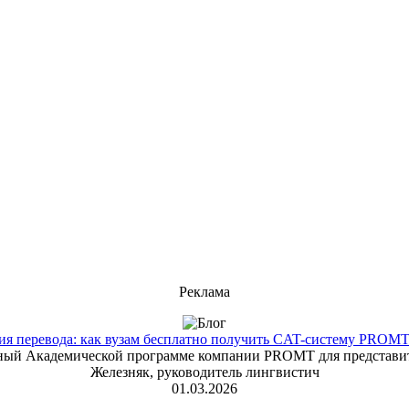
Реклама
 перевода: как вузам бесплатно получить CAT-систему PROMT T
енный Академической программе компании PROMT для представит
Железняк, руководитель лингвистич
01.03.2026