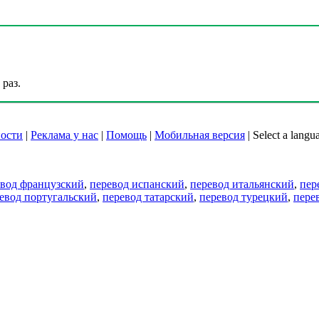
раз.
ости
|
Реклама у нас
|
Помощь
|
Мобильная версия
|
Select a langu
евод французский
,
перевод испанский
,
перевод итальянский
,
пер
евод португальский
,
перевод татарский
,
перевод турецкий
,
пере