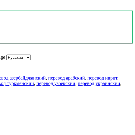
age
евод азербайджанский
,
перевод арабский
,
перевод иврит
,
вод туркменский
,
перевод узбекский
,
перевод украинский
,