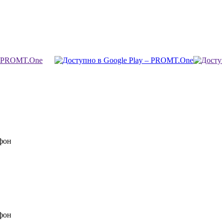
фон
фон