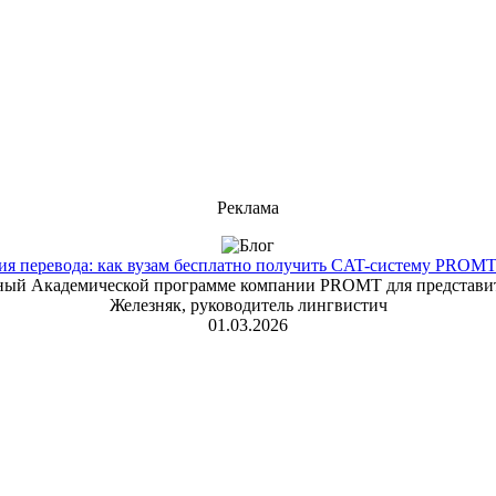
Реклама
 перевода: как вузам бесплатно получить CAT-систему PROMT T
енный Академической программе компании PROMT для представит
Железняк, руководитель лингвистич
01.03.2026