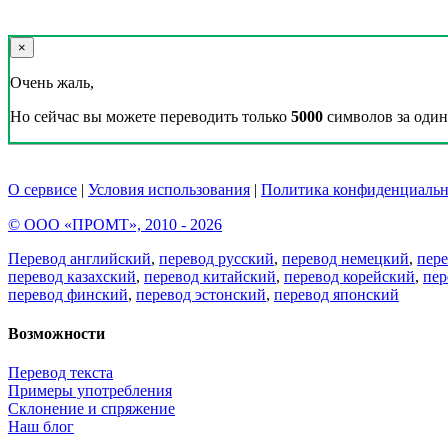
×
Очень жаль,
Но сейчас вы можете переводить только
5000
символов за один 
О сервисе
|
Условия использования
|
Политика конфиденциальн
© ООО «ПРОМТ», 2010 - 2026
Перевод английский
,
перевод русский
,
перевод немецкий
,
пер
перевод казахский
,
перевод китайский
,
перевод корейский
,
пер
перевод финский
,
перевод эстонский
,
перевод японский
Возможности
Перевод текста
Примеры употребления
Склонение и спряжение
Наш блог