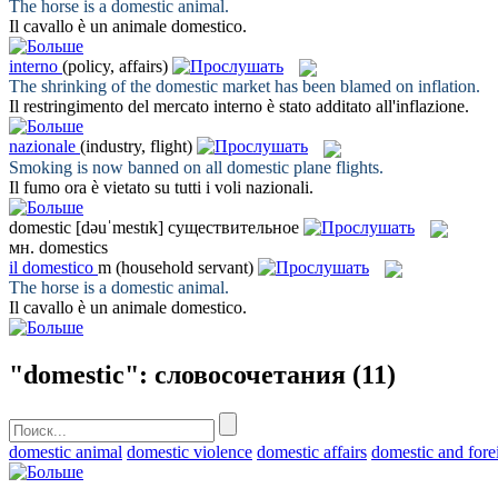
The horse is a
domestic
animal.
Il cavallo è un animale
domestico
.
interno
(policy, affairs)
The shrinking of the
domestic
market has been blamed on inflation.
Il restringimento del mercato
interno
è stato additato all'inflazione.
nazionale
(industry, flight)
Smoking is now banned on all
domestic
plane flights.
Il fumo ora è vietato su tutti i voli
nazionali
.
domestic
[dəuˈmestɪk]
существительное
мн.
domestics
il
domestico
m
(household servant)
The horse is a
domestic
animal.
Il cavallo è un animale
domestico
.
"domestic": словосочетания
(11)
domestic animal
domestic violence
domestic affairs
domestic and fore