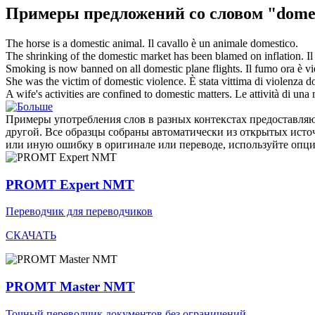
Примеры предложений со словом "dome
The horse is a
domestic
animal.
Il cavallo è un animale
domestico
.
The shrinking of the
domestic
market has been blamed on inflation.
I
Smoking is now banned on all
domestic
plane flights.
Il fumo ora è vie
She was the victim of
domestic
violence.
È stata vittima di violenza
d
A wife's activities are confined to
domestic
matters.
Le attività di una
Примеры употребления слов в разных контекстах предоставляют
другой. Все образцы собраны автоматически из открытых ист
или иную ошибку в оригинале или переводе, используйте опц
PROMT Expert NMT
Переводчик для переводчиков
СКАЧАТЬ
PROMT Master NMT
Точный переводчик документов без ограничений