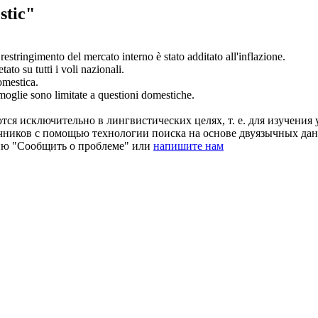
stic"
l restringimento del mercato
interno
è stato additato all'inflazione.
tato su tutti i voli
nazionali
.
omestica
.
 moglie sono limitate a questioni
domestiche
.
ся исключительно в лингвистических целях, т. е. для изучения 
очников с помощью технологии поиска на основе двуязычных д
ию "Сообщить о проблеме" или
напишите нам