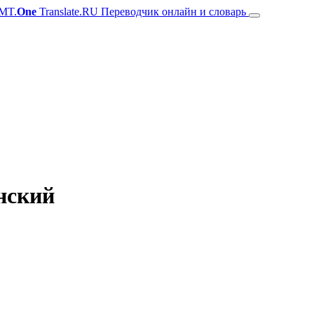
MT.
One
Translate.RU Переводчик онлайн и словарь
нский