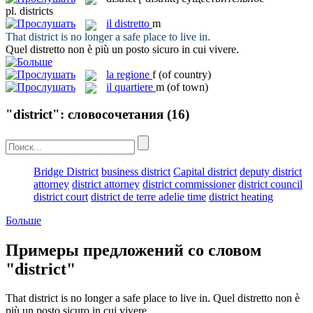
pl.
districts
il
distretto
m
That
district
is no longer a safe place to live in.
Quel
distretto
non è più un posto sicuro in cui vivere.
la
regione
f
(of country)
il
quartiere
m
(of town)
"district": словосочетания
(16)
Bridge District
business district
Capital district
deputy district
attorney
district attorney
district commissioner
district council
district court
district de terre adelie time
district heating
Больше
Примеры предложений со словом
"district"
That
district
is no longer a safe place to live in.
Quel
distretto
non è
più un posto sicuro in cui vivere.