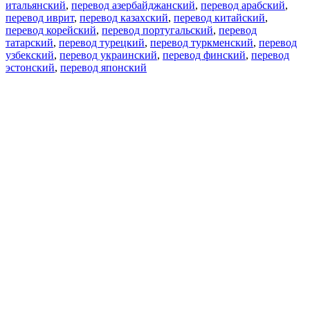
итальянский
,
перевод азербайджанский
,
перевод арабский
,
перевод иврит
,
перевод казахский
,
перевод китайский
,
перевод корейский
,
перевод португальский
,
перевод
татарский
,
перевод турецкий
,
перевод туркменский
,
перевод
узбекский
,
перевод украинский
,
перевод финский
,
перевод
эстонский
,
перевод японский
Возможности
Перевод текста
Примеры употребления
Склонение и спряжение
Наш блог
Бесплатные приложения
PROMT.One для iOS
PROMT.One для Android
Предложения
Для разработчиков