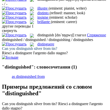
- / -
illustre
(eminent: pianist, writer)
distinto
(refined: manner, look)
insigne
(eminent: scholar)
brillante
(eminent: career)
другие переводы
1
свернуть
distinguish
[dɪsˈtɪŋɡwɪʃ]
глагол
Спряжение
distinguished / distinguished / distinguishing / distinguishes
distinguere
Can you
distinguish
silver from tin?
Riesci a
distinguere
l'argento dallo stagno?
"distinguished": словосочетания
(1)
as distinguished from
Примеры предложений со словом
"distinguished"
Can you
distinguish
silver from tin?
Riesci a
distinguere
l'argento
dallo stagno?