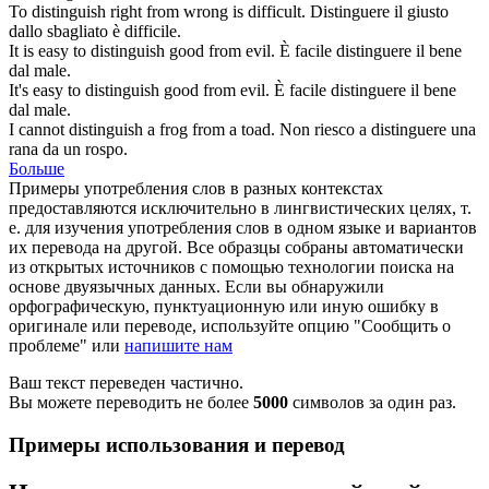
To
distinguish
right from wrong is difficult.
Distinguere
il giusto
dallo sbagliato è difficile.
It is easy to
distinguish
good from evil.
È facile
distinguere
il bene
dal male.
It's easy to
distinguish
good from evil.
È facile
distinguere
il bene
dal male.
I cannot
distinguish
a frog from a toad.
Non riesco a
distinguere
una
rana da un rospo.
Больше
Примеры употребления слов в разных контекстах
предоставляются исключительно в лингвистических целях, т.
е. для изучения употребления слов в одном языке и вариантов
их перевода на другой. Все образцы собраны автоматически
из открытых источников с помощью технологии поиска на
основе двуязычных данных. Если вы обнаружили
орфографическую, пунктуационную или иную ошибку в
оригинале или переводе, используйте опцию "Сообщить о
проблеме" или
напишите нам
Ваш текст переведен частично.
Вы можете переводить не более
5000
символов за один раз.
Примеры использования и перевод