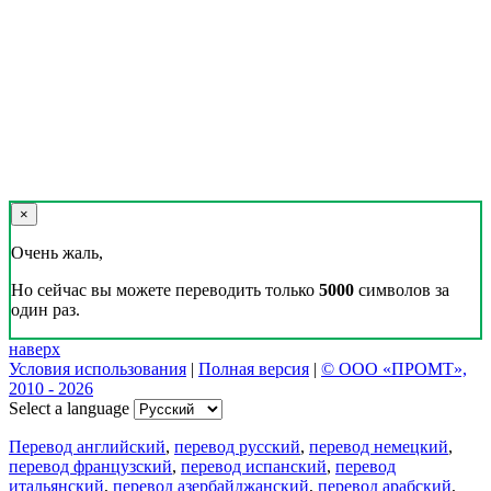
×
Очень жаль,
Но сейчас вы можете переводить только
5000
символов за
один раз.
наверх
Условия использования
|
Полная версия
|
© ООО «ПРОМТ»,
2010 - 2026
Select a language
Перевод английский
,
перевод русский
,
перевод немецкий
,
перевод французский
,
перевод испанский
,
перевод
итальянский
,
перевод азербайджанский
,
перевод арабский
,