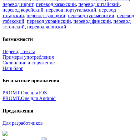
перевод иврит
,
перевод казахский
,
перевод китайский
,
перевод корейский
,
перевод португальский
,
перевод
татарский
,
перевод турецкий
,
перевод туркменский
,
перевод
узбекский
,
перевод украинский
,
перевод финский
,
перевод
эстонский
,
перевод японский
Возможности
Перевод текста
Примеры употребления
Склонение и спряжение
Наш блог
Бесплатные приложения
PROMT.One для iOS
PROMT.One для Android
Предложения
Для разработчиков