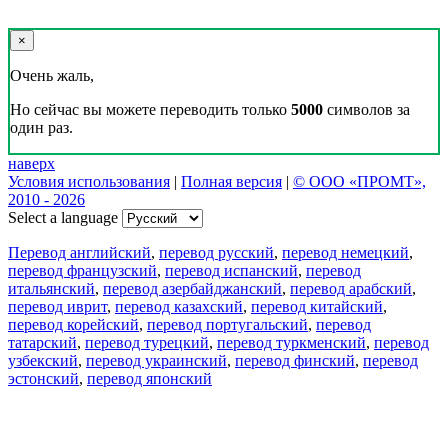
×
Очень жаль,
Но сейчас вы можете переводить только
5000
символов за
один раз.
наверх
Условия использования
|
Полная версия
|
© ООО «ПРОМТ»,
2010 - 2026
Select a language
Перевод английский
,
перевод русский
,
перевод немецкий
,
перевод французский
,
перевод испанский
,
перевод
итальянский
,
перевод азербайджанский
,
перевод арабский
,
перевод иврит
,
перевод казахский
,
перевод китайский
,
перевод корейский
,
перевод португальский
,
перевод
татарский
,
перевод турецкий
,
перевод туркменский
,
перевод
узбекский
,
перевод украинский
,
перевод финский
,
перевод
эстонский
,
перевод японский
Возможности