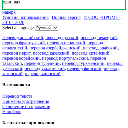
один раз.
наверх
Условия использования
|
Полная версия
|
© ООО «ПРОМТ»,
2010 - 2026
Select a language
Перевод английский
,
перевод русский
,
перевод немецкий
,
перевод французский
,
перевод испанский
,
перевод
итальянский
,
перевод азербайджанский
,
перевод арабский
,
перевод иврит
,
перевод казахский
,
перевод китайский
,
перевод корейский
,
перевод португальский
,
перевод
татарский
,
перевод турецкий
,
перевод туркменский
,
перевод
узбекский
,
перевод украинский
,
перевод финский
,
перевод
эстонский
,
перевод японский
Возможности
Перевод текста
Примеры употребления
Склонение и спряжение
Наш блог
Бесплатные приложения