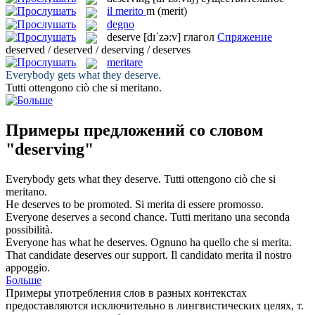
il
merito
m
(merit)
degno
deserve
[dɪˈzə:v]
глагол
Спряжение
deserved / deserved / deserving / deserves
meritare
Everybody gets what they
deserve
.
Tutti ottengono ciò che si
meritano
.
Примеры предложений со словом
"deserving"
Everybody gets what they
deserve
.
Tutti ottengono ciò che si
meritano
.
He
deserves
to be promoted.
Si
merita
di essere promosso.
Everyone
deserves
a second chance.
Tutti
meritano
una seconda
possibilità.
Everyone has what he
deserves
.
Ognuno ha quello che si
merita
.
That candidate
deserves
our support.
Il candidato
merita
il nostro
appoggio.
Больше
Примеры употребления слов в разных контекстах
предоставляются исключительно в лингвистических целях, т.