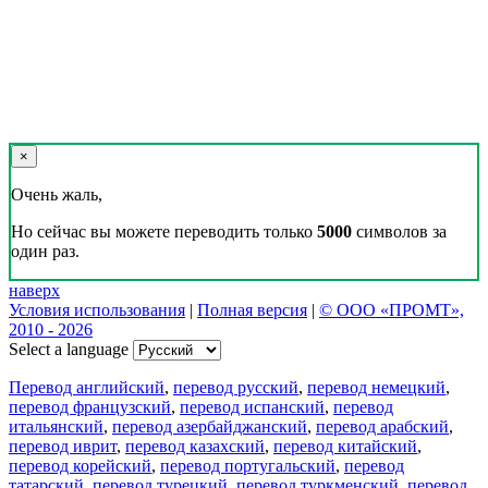
×
Очень жаль,
Но сейчас вы можете переводить только
5000
символов за
один раз.
наверх
Условия использования
|
Полная версия
|
© ООО «ПРОМТ»,
2010 - 2026
Select a language
Перевод английский
,
перевод русский
,
перевод немецкий
,
перевод французский
,
перевод испанский
,
перевод
итальянский
,
перевод азербайджанский
,
перевод арабский
,
перевод иврит
,
перевод казахский
,
перевод китайский
,
перевод корейский
,
перевод португальский
,
перевод
татарский
,
перевод турецкий
,
перевод туркменский
,
перевод