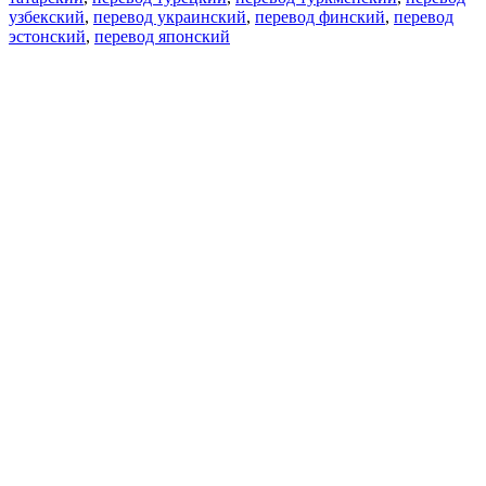
узбекский
,
перевод украинский
,
перевод финский
,
перевод
эстонский
,
перевод японский
Возможности
Перевод текста
Примеры употребления
Склонение и спряжение
Наш блог
Бесплатные приложения
PROMT.One для iOS
PROMT.One для Android
Предложения
Для разработчиков
Копировать текст
Копировать перевод
Сообщить о проблеме