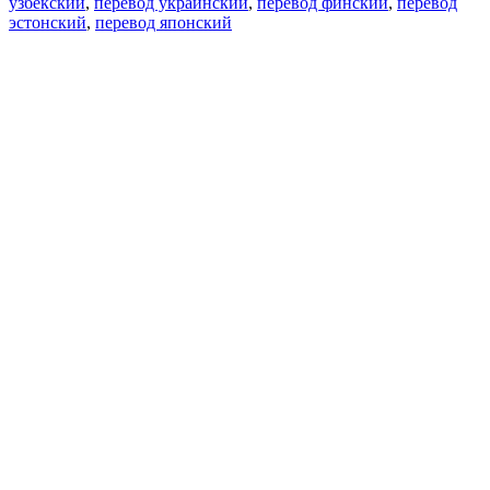
узбекский
,
перевод украинский
,
перевод финский
,
перевод
эстонский
,
перевод японский
Возможности
Перевод текста
Примеры употребления
Склонение и спряжение
Наш блог
Бесплатные приложения
PROMT.One для iOS
PROMT.One для Android
Предложения
Для разработчиков
Копировать текст
Копировать перевод
Сообщить о проблеме