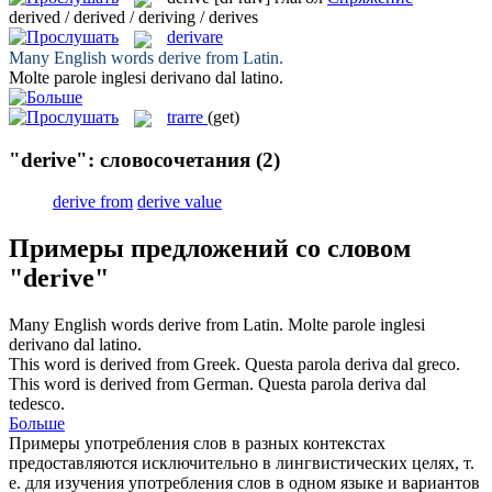
derived / derived / deriving / derives
derivare
Many English words
derive
from Latin.
Molte parole inglesi
derivano
dal latino.
trarre
(get)
"derive": словосочетания
(2)
derive from
derive value
Примеры предложений со словом
"derive"
Many English words
derive
from Latin.
Molte parole inglesi
derivano
dal latino.
This word is
derived
from Greek.
Questa parola
deriva
dal greco.
This word is
derived
from German.
Questa parola
deriva
dal
tedesco.
Больше
Примеры употребления слов в разных контекстах
предоставляются исключительно в лингвистических целях, т.
е. для изучения употребления слов в одном языке и вариантов