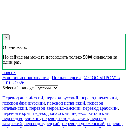
×
Очень жаль,
Но сейчас вы можете переводить только
5000
символов за
один раз.
наверх
Условия использования
|
Полная версия
|
© ООО «ПРОМТ»,
2010 - 2026
Select a language
Перевод английский
,
перевод русский
,
перевод немецкий
,
перевод французский
,
перевод испанский
,
перевод
итальянский
,
перевод азербайджанский
,
перевод арабский
,
перевод иврит
,
перевод казахский
,
перевод китайский
,
перевод корейский
,
перевод португальский
,
перевод
татарский
,
перевод турецкий
,
перевод туркменский
,
перевод