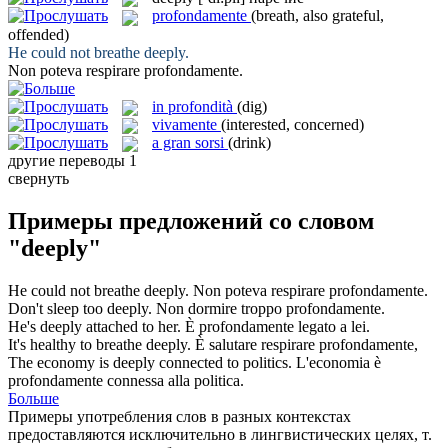
profondamente
(breath, also grateful,
offended)
He could not breathe
deeply
.
Non poteva respirare
profondamente
.
in profondità
(dig)
vivamente
(interested, concerned)
a gran sorsi
(drink)
другие переводы
1
свернуть
Примеры предложений со словом
"deeply"
He could not breathe
deeply
.
Non poteva respirare
profondamente
.
Don't sleep too
deeply
.
Non dormire troppo
profondamente
.
He's
deeply
attached to her.
È
profondamente
legato a lei.
It's healthy to breathe
deeply
.
È salutare respirare
profondamente
,
The economy is
deeply
connected to politics.
L'economia è
profondamente
connessa alla politica.
Больше
Примеры употребления слов в разных контекстах
предоставляются исключительно в лингвистических целях, т.