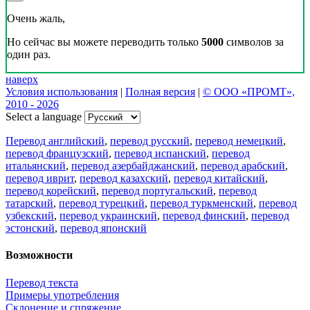
Очень жаль,
Но сейчас вы можете переводить только
5000
символов за
один раз.
наверх
Условия использования
|
Полная версия
|
© ООО «ПРОМТ»,
2010 - 2026
Select a language
Перевод английский
,
перевод русский
,
перевод немецкий
,
перевод французский
,
перевод испанский
,
перевод
итальянский
,
перевод азербайджанский
,
перевод арабский
,
перевод иврит
,
перевод казахский
,
перевод китайский
,
перевод корейский
,
перевод португальский
,
перевод
татарский
,
перевод турецкий
,
перевод туркменский
,
перевод
узбекский
,
перевод украинский
,
перевод финский
,
перевод
эстонский
,
перевод японский
Возможности
Перевод текста
Примеры употребления
Склонение и спряжение