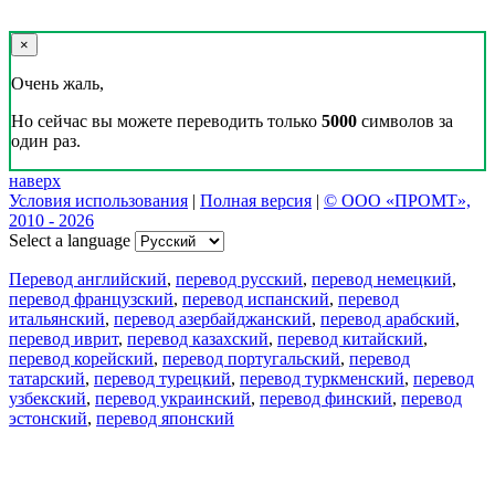
×
Очень жаль,
Но сейчас вы можете переводить только
5000
символов за
один раз.
наверх
Условия использования
|
Полная версия
|
© ООО «ПРОМТ»,
2010 - 2026
Select a language
Перевод английский
,
перевод русский
,
перевод немецкий
,
перевод французский
,
перевод испанский
,
перевод
итальянский
,
перевод азербайджанский
,
перевод арабский
,
перевод иврит
,
перевод казахский
,
перевод китайский
,
перевод корейский
,
перевод португальский
,
перевод
татарский
,
перевод турецкий
,
перевод туркменский
,
перевод
узбекский
,
перевод украинский
,
перевод финский
,
перевод
эстонский
,
перевод японский
Возможности