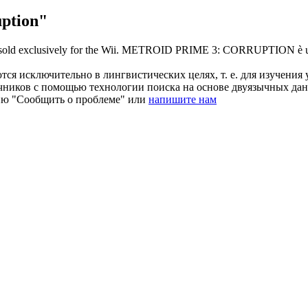
ption"
ld exclusively for the Wii.
METROID PRIME 3: CORRUPTION è un vid
ся исключительно в лингвистических целях, т. е. для изучения 
очников с помощью технологии поиска на основе двуязычных д
ию "Сообщить о проблеме" или
напишите нам