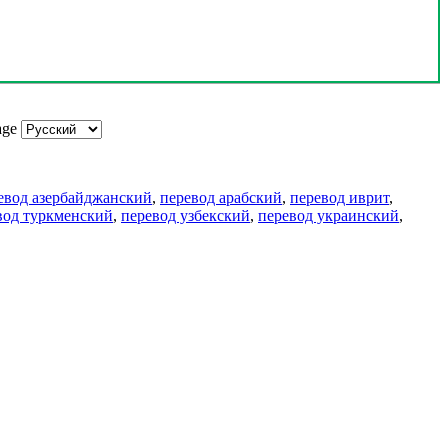
age
евод азербайджанский
,
перевод арабский
,
перевод иврит
,
вод туркменский
,
перевод узбекский
,
перевод украинский
,