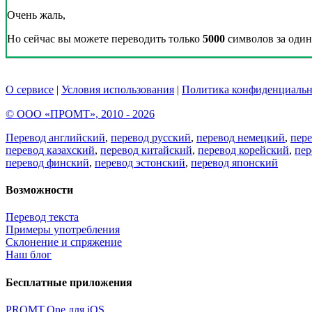
Очень жаль,
Но сейчас вы можете переводить только
5000
символов за один 
О сервисе
|
Условия использования
|
Политика конфиденциальн
© ООО «ПРОМТ», 2010 - 2026
Перевод английский
,
перевод русский
,
перевод немецкий
,
пер
перевод казахский
,
перевод китайский
,
перевод корейский
,
пер
перевод финский
,
перевод эстонский
,
перевод японский
Возможности
Перевод текста
Примеры употребления
Склонение и спряжение
Наш блог
Бесплатные приложения
PROMT.One для iOS