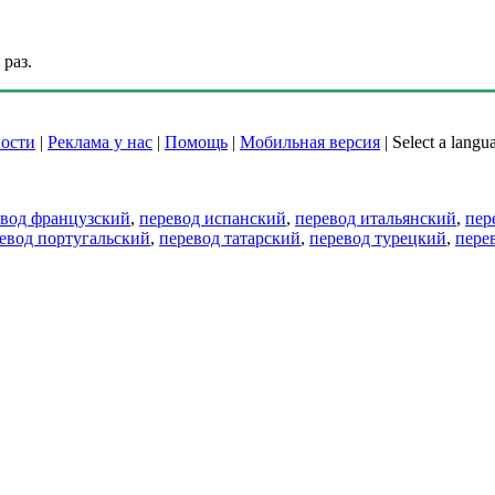
раз.
ости
|
Реклама у нас
|
Помощь
|
Мобильная версия
|
Select a langu
евод французский
,
перевод испанский
,
перевод итальянский
,
пер
евод португальский
,
перевод татарский
,
перевод турецкий
,
пере