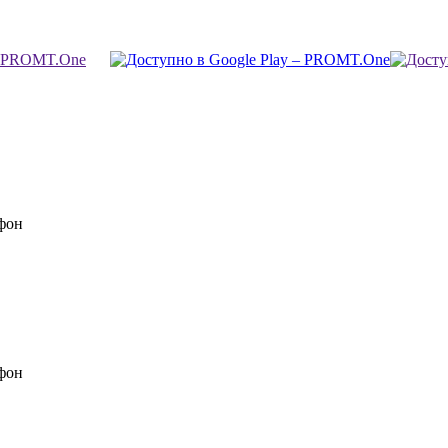
фон
фон