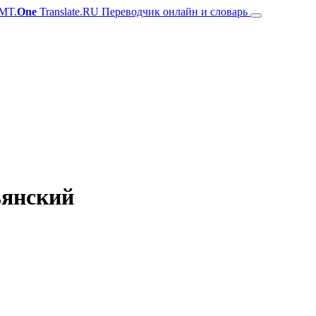
MT.
One
Translate.RU Переводчик онлайн и словарь
ьянский