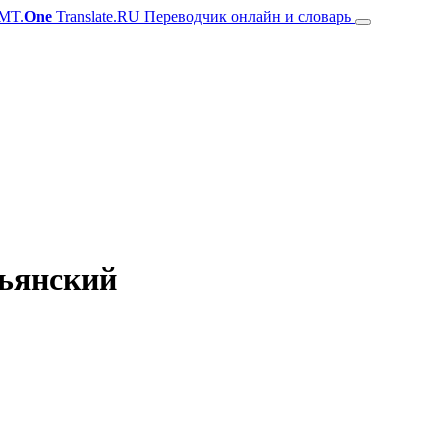
MT.
One
Translate.RU Переводчик онлайн и словарь
льянский