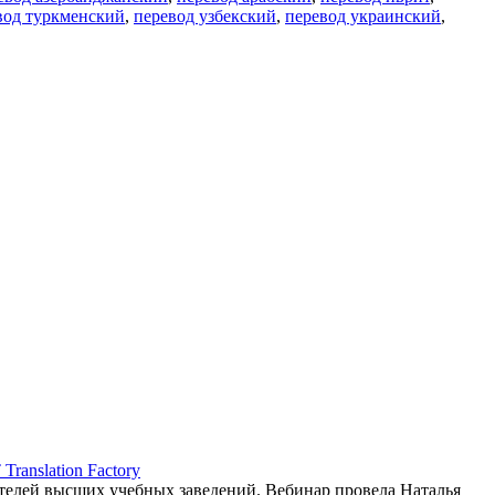
вод туркменский
,
перевод узбекский
,
перевод украинский
,
ranslation Factory
елей высших учебных заведений. Вебинар провела Наталья