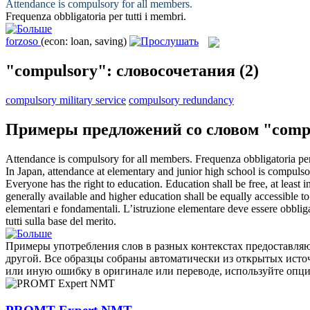
Attendance is
compulsory
for all members.
Frequenza
obbligatoria
per tutti i membri.
forzoso
(econ: loan, saving)
"compulsory": словосочетания
(2)
compulsory military service
compulsory redundancy
Примеры предложений со словом "comp
Attendance is
compulsory
for all members.
Frequenza
obbligatoria
per
In Japan, attendance at elementary and junior high school is
compulso
Everyone has the right to education. Education shall be free, at least
generally available and higher education shall be equally accessible to 
elementari e fondamentali. L’istruzione elementare deve essere
obblig
tutti sulla base del merito.
Примеры употребления слов в разных контекстах предоставляют
другой. Все образцы собраны автоматически из открытых ист
или иную ошибку в оригинале или переводе, используйте опц