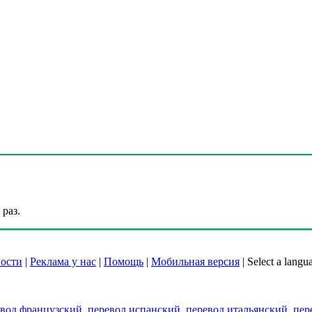
раз.
ости
|
Реклама у нас
|
Помощь
|
Мобильная версия
|
Select a langu
евод французский
,
перевод испанский
,
перевод итальянский
,
пер