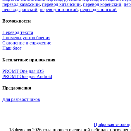
перевод казахский
,
перевод китайский
,
перевод корейский
,
пер
перевод финский
,
перевод эстонский
,
перевод японский
Возможности
Перевод текста
Примеры употребления
Склонение и спряжение
Наш блог
Бесплатные приложения
PROMT.One для iOS
PROMT.One для Android
Предложения
Для разработчиков
Цифровая эволюция
18 февраля 2026 года прошел очередной вебинар, посвящ