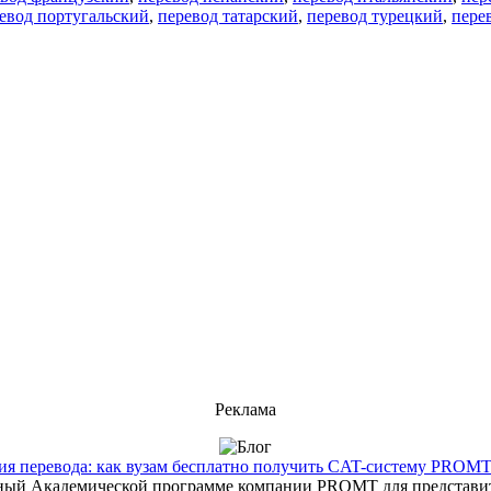
евод португальский
,
перевод татарский
,
перевод турецкий
,
пере
Реклама
 перевода: как вузам бесплатно получить CAT-систему PROMT T
енный Академической программе компании PROMT для представит