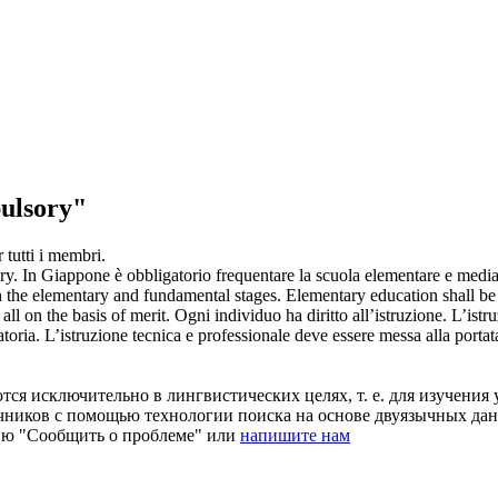
ulsory"
 tutti i membri.
ry
.
In Giappone è
obbligatorio
frequentare la scuola elementare e media
 in the elementary and fundamental stages. Elementary education shall b
all on the basis of merit.
Ogni individuo ha diritto all’istruzione. L’ist
atoria
. L’istruzione tecnica e professionale deve essere messa alla portat
ся исключительно в лингвистических целях, т. е. для изучения 
очников с помощью технологии поиска на основе двуязычных д
ию "Сообщить о проблеме" или
напишите нам