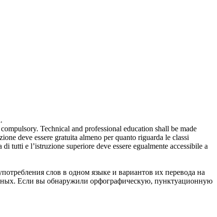
.
e
compulsory
. Technical and professional education shall be made
ruzione deve essere gratuita almeno per quanto riguarda le classi
a di tutti e l’istruzione superiore deve essere egualmente accessibile a
употребления слов в одном языке и вариантов их перевода на
анных. Если вы обнаружили орфографическую, пунктуационную