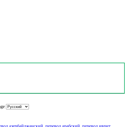
age
евод азербайджанский
,
перевод арабский
,
перевод иврит
,