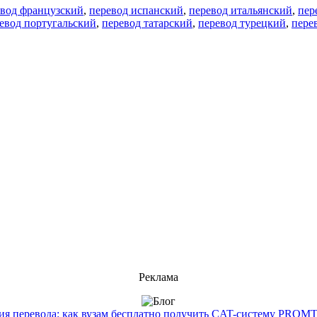
евод французский
,
перевод испанский
,
перевод итальянский
,
пер
евод португальский
,
перевод татарский
,
перевод турецкий
,
пере
Реклама
 перевода: как вузам бесплатно получить CAT-систему PROMT T