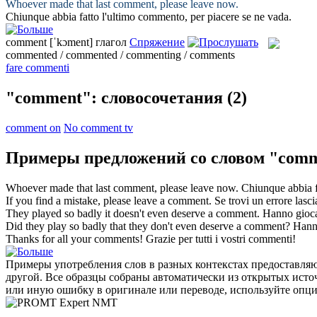
Whoever made that last
comment
, please leave now.
Chiunque abbia fatto l'ultimo
commento
, per piacere se ne vada.
comment
[ˈkɔment]
глагол
Спряжение
commented / commented / commenting / comments
fare commenti
"comment": словосочетания
(2)
comment on
No comment tv
Примеры предложений со словом "com
Whoever made that last
comment
, please leave now.
Chiunque abbia f
If you find a mistake, please leave a
comment
.
Se trovi un errore lasc
They played so badly it doesn't even deserve a
comment
.
Hanno gioca
Did they play so badly that they don't even deserve a
comment
?
Hann
Thanks for all your
comments
!
Grazie per tutti i vostri
commenti
!
Примеры употребления слов в разных контекстах предоставляют
другой. Все образцы собраны автоматически из открытых ист
или иную ошибку в оригинале или переводе, используйте опц