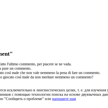
ment"
atto l'ultimo
commento
, per piacere se ne vada.
ia pure un
commento
.
to così male che non vale nemmeno la pena di fare un
commento
.
o giocato così male da non meritare nemmeno un
commento
?
ся исключительно в лингвистических целях, т. е. для изучения 
очников с помощью технологии поиска на основе двуязычных д
ию "Сообщить о проблеме" или
напишите нам