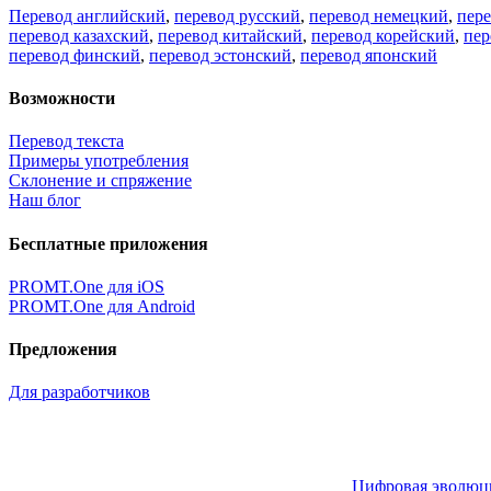
Перевод английский
,
перевод русский
,
перевод немецкий
,
пер
перевод казахский
,
перевод китайский
,
перевод корейский
,
пер
перевод финский
,
перевод эстонский
,
перевод японский
Возможности
Перевод текста
Примеры употребления
Склонение и спряжение
Наш блог
Бесплатные приложения
PROMT.One для iOS
PROMT.One для Android
Предложения
Для разработчиков
Цифровая эволюция