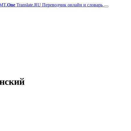
MT.
One
Translate.RU Переводчик онлайн и словарь
янский