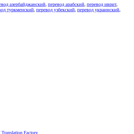
евод азербайджанский
,
перевод арабский
,
перевод иврит
,
вод туркменский
,
перевод узбекский
,
перевод украинский
,
ranslation Factory